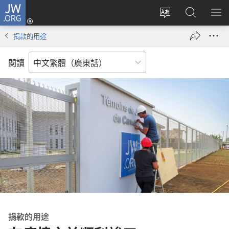
JW.ORG
登
錄
更
搜
顯
（開
改
尋
示
捐款的用途
啟
網
JW.ORG
選
新
站
單
閲讀
視
語
窗）
言
捐款的用途