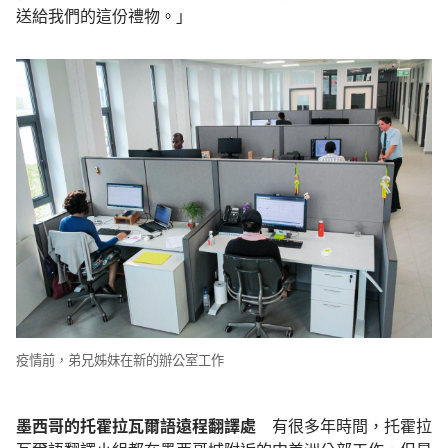
送給我們的這份禮物。」
疫情前，弟兄姊妹在新的辦公室工作
墨西哥的托霍拉瓦爾語遠程翻譯處
有很多年時間，托霍拉