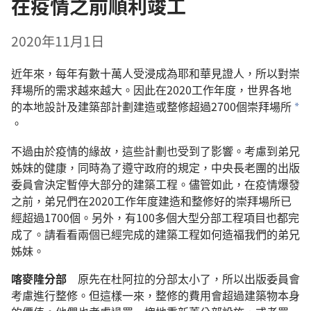
在疫情之前順利竣工
2020年11月1日
近年來，每年有數十萬人受浸成為耶和華見證人，所以對崇
拜場所的需求越來越大。因此在2020工作年度，世界各地
的本地設計及建築部計劃建造或整修超過2700個崇拜場所
a
。
不過由於疫情的緣故，這些計劃也受到了影響。考慮到弟兄
姊妹的健康，同時為了遵守政府的規定，中央長老團的出版
委員會決定暫停大部分的建築工程。儘管如此，在疫情爆發
之前，弟兄們在2020工作年度建造和整修好的崇拜場所已
經超過1700個。另外，有100多個大型分部工程項目也都完
成了。請看看兩個已經完成的建築工程如何造福我們的弟兄
姊妹。
喀麥隆分部
原先在杜阿拉的分部太小了，所以出版委員會
考慮進行整修。但這樣一來，整修的費用會超過建築物本身