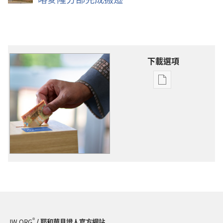
下載選項
電
子
出
版
物
下
載
選
項
捐
款
的
®
JW.ORG
/ 耶和華見證人官方網站