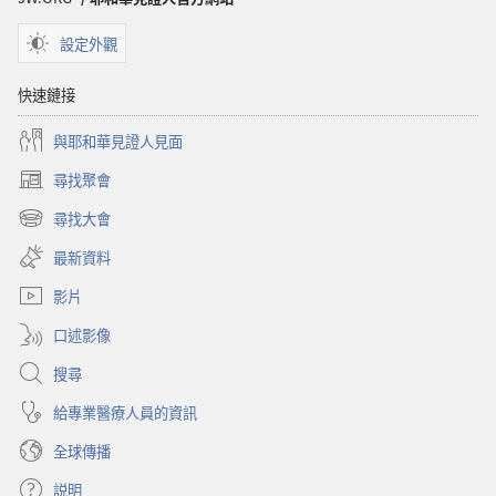
用
途
設定外觀
快速鏈接
與耶和華見證人見面
尋找聚會
（開
啟
尋找大會
（開
新
啟
視
最新資料
新
窗）
視
影片
窗）
口述影像
搜尋
給專業醫療人員的資訊
全球傳播
説明