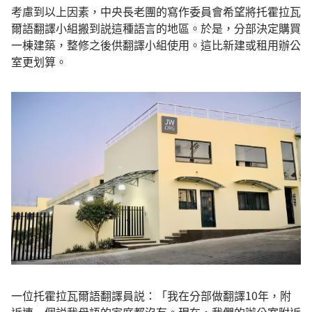
考慮到以上因素，中央長老團的寫作委員會希望將托霍拉瓦
爾語翻譯小組搬到説這種語言的地區。於是，分部決定購買
一棟建築，整修之後供翻譯小組使用。這比新建或租用辦公
室更划算。
一位托霍拉瓦爾語翻譯員説：「我在分部做翻譯10年，附
近連一個説我母語的家庭都沒有。現在，我們的辦公室附近