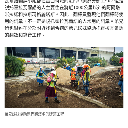
瓦爾語翻譯小組都在墨西哥城附近的中美洲分部工作，但是
説托霍拉瓦爾語的人主要住在將近1000公里以外的阿爾塔
米拉諾和拉斯瑪格麗塔斯。因此，翻譯員發現他們翻譯時使
用的詞彙，不一定是説托霍拉瓦爾語的人常用的詞彙。弟兄
們也很難在分部附近找到合適的弟兄姊妹協助托霍拉瓦爾語
的翻譯和錄音工作。
弟兄姊妹協助遠程翻譯處的建築工程