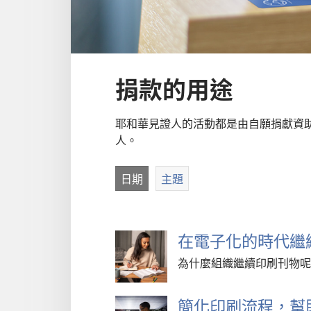
捐款的用途
耶和華見證人的活動都是由自願捐獻資
人。
日期
主題
在電子化的時代繼
為什麼組織繼續印刷刊物呢
簡化印刷流程，幫