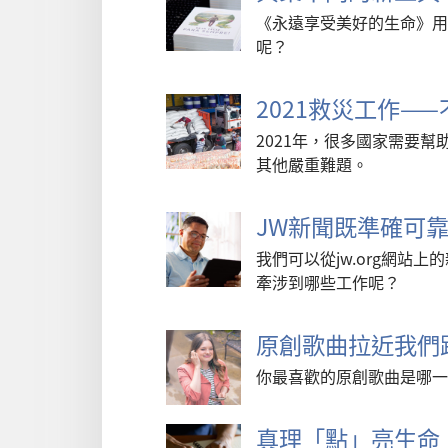
《永遠享受美好的生命》用
呢？
2021救災工作—
2021年，很多國家需要幫
其他嚴重難題。
JW新聞既準確可
我們可以從jw.org網站
牽涉到哪些工作呢？
原創歌曲拉近我們
你最喜歡的原創歌曲是哪一
真理「點」亮生命