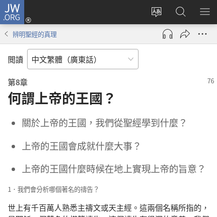
JW.ORG
登
錄
更
搜
顯
（開
改
尋
示
辨明聖經的真理
啟
網
JW.ORG
選
新
站
單
閲讀
視
語
窗）
言
第8章
何謂上帝的王國？
關於上帝的王國，我們從聖經學到什麼？
上帝的王國會成就什麼大事？
上帝的王國什麼時候在地上實現上帝的旨意？
1．我們會分析哪個著名的禱告？
世上有千百萬人熟悉主禱文或天主經。這兩個名稱所指的，