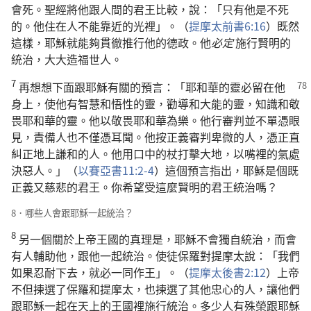
會死。聖經將他跟人間的君王比較，說：「只有他是不死
的。他住在人不能靠近的光裡」。（
提摩太前書6:16
）既然
這樣，耶穌就能夠貫徹推行他的德政。他
必定
施行賢明的
統治，大大造福世人。
7
再想想下面跟耶穌有關的預言：「耶和華的靈必留
在他
身上，使他有智慧和悟性的靈，勸導和大能的靈，知識和敬
畏耶和華的靈。他以敬畏耶和華為樂。他行審判並不單憑眼
見，責備人也不僅憑耳聞。他按正義審判卑微的人，憑正直
糾正地上謙和的人。他用口中的杖打擊大地，以嘴裡的氣處
決惡人。」（
以賽亞書11:2-4
）這個預言指出，耶穌是個既
正義又慈悲的君王。你希望受這麼賢明的君王統治嗎？
8．哪些人會跟耶穌一起統治？
8
另一個關於上帝王國的真理是，耶穌不會獨自統治，而會
有人輔助他，跟他一起統治。使徒保羅對提摩太說：「我們
如果忍耐下去，就必一同作王」。（
提摩太後書2:12
）上帝
不但揀選了保羅和提摩太，也揀選了其他忠心的人，讓他們
跟耶穌一起在天上的王國裡施行統治。多少人有殊榮跟耶穌