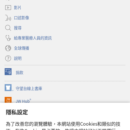
新
窗）
視
影片
窗）
口述影像
搜尋
給專業醫療人員的資訊
全球傳播
説明
捐款
（開
啟
新
守望台線上書庫
（開
視
啟
窗）
®
JW Hub
新
（開
視
啟
隱私設定
窗）
JW Library®
新
視
為了改善您的瀏覽體驗，本網站使用Cookies和類似的技
窗）
Watchtower Library