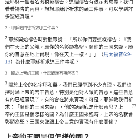
是耶穌一個著名的模範禱告。這個禱告有很深的意義。我們
看看禱告的內容，想想耶穌所祈求的頭三件事，可以學到許
多聖經真理。
2．耶穌教門徒祈求哪三件事？
2
耶穌開始禱告時對聽眾說：「所以你們要這樣禱告：『我
們在天上的父親，願你的名彰顯為聖。願你的王國來臨。願
你的旨意在地上實現，像在天上一樣。』」（
馬太福音6:9-
13
）為什麼耶穌祈求這三件事呢？
3．關於上帝的王國，什麼問題有待解答？
3
關於上帝的名字耶和華，我們已經學到不少真理。我們也
探討過上帝的若干旨意，特別是他對人類的旨意。這些旨意
有的已經實現了，有的會在將來實現。可是，耶穌教我們祈
求：「願你的王國來臨」，他的話到底
是什麼意思？上
帝的王國是個怎樣的國？為什麼王國來臨時，上帝的名就會
彰顯為聖？王國來臨跟上帝旨意的實現有什麼關係？
上帝的王國是個怎樣的國？