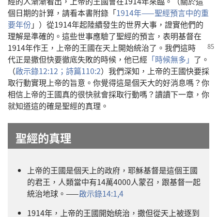
經的人漸漸看出，上帝的王國會在1914年來臨。（關於這
個日期的計算，請看本書附錄「
1914年——聖經預言中的重
要年份
」）從1914年起陸續發生的世界大事，證實他們的
理解是準確的。這些世事應驗了聖經的預言，表明基督在
1914年作王，上帝
的王國在天上開始統治了。我們這時
代正是撒但快要徹底失敗的時候，他已經
「時候無多」
了。
（
啟示錄12:12；
詩篇110:2
）我們深知，上帝的王國快要採
取行動實現上帝的旨意。你覺得這是個天大的好消息嗎？你
相信上帝的王國真的很快就會採取行動嗎？讀讀下一章，你
就知道這的確是聖經的真理。
聖經的真理
上帝的王國是個天上的政府，耶穌基督是這個王國
的君王，人類當中有14萬4000人蒙召，跟基督一起
統治地球。——
啟示錄14:1,
4
1914年，上帝的王國開始統治，撒但從天上被逐到