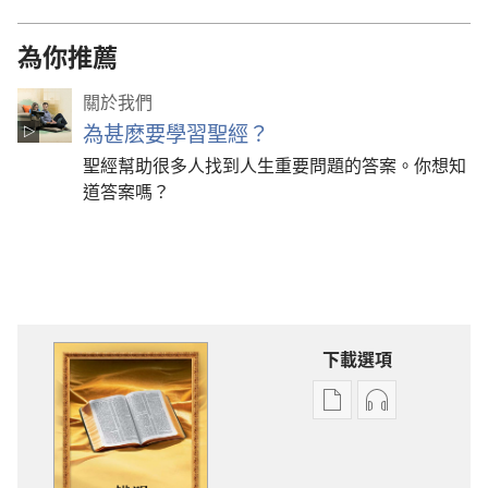
為你推薦
關於我們
為甚麽要學習聖經？
聖經幫助很多人找到人生重要問題的答案。你想知
道答案嗎？
下載選項
電
錄
子
音
出
下