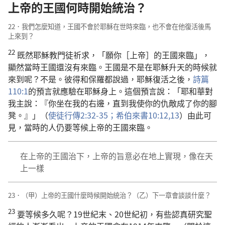
上帝的王國何時開始統治？
22．我們怎麼知道，王國不會於耶穌在世時來臨，也不會在他復活後馬
上來到？
22
既然耶穌教門徒祈求，「願你［上帝］的王國來臨」，
顯然當時王國還沒有來臨。王國是不是在耶穌升天的時候就
來到呢？不是。彼得和保羅都說過，耶穌復活之後，
詩篇
110:1
的預言就應驗在耶穌身上。這個預言說：「耶和華對
我主說：『你坐在我的右邊，直到我使你的仇敵成了你的腳
凳。』」（
使徒行傳2:32-35；
希伯來書10:12,13
）由此可
見，當時的人仍要等候上帝的王國來臨。
在上帝的王國治下，上帝的旨意必在地上實現，像在天
上一樣
23．（甲）上帝的王國什麼時候開始統治？（乙）下一章會談談什麼？
23
要等候多久呢？19世紀末、20世紀初，有些認真研究聖