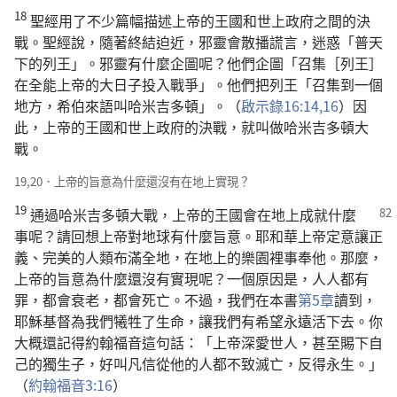
18
聖經用了不少篇幅描述上帝的王國和世上政府之間的決
戰。聖經說，隨著終結迫近，邪靈會散播謊言，迷惑「普天
下的列王」。邪靈有什麼企圖呢？他們企圖「召集［列王］
在全能上帝的大日子投入戰爭」。他們把列王「召集到一個
地方，希伯來語叫哈米吉多頓」。（
啟示錄16:14,
16
）因
此，上帝的王國和世上政府的決戰，就叫做哈米吉多頓大
戰。
19,20．上帝的旨意為什麼還沒有在地上實現？
19
通過哈米吉多頓大戰，上帝的王國會在地上成就什麼
事呢？請回想上帝對地球有什麼旨意。耶和華上帝定意讓正
義、完美的人類布滿全地，在地上的樂園裡事奉他。那麼，
上帝的旨意為什麼還沒有實現呢？一個原因是，人人都有
罪，都會衰老，都會死亡。不過，我們在本書
第5章
讀到，
耶穌基督為我們犧牲了生命，讓我們有希望永遠活下去。你
大概還記得約翰福音這句話：「上帝深愛世人，甚至賜下自
己的獨生子，好叫凡信從他的人都不致滅亡，反得永生。」
（
約翰福音3:16
）