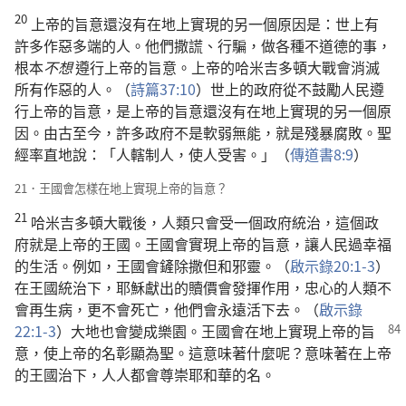
20
上帝的旨意還沒有在地上實現的另一個原因是：世上有
許多作惡多端的人。他們撒謊、行騙，做各種不道德的事，
根本
不想
遵行上帝的旨意。上帝的哈米吉多頓大戰會消滅
所有作惡的人。（
詩篇37:10
）世上的政府從不鼓勵人民遵
行上帝的旨意，是上帝的旨意還沒有在地上實現的另一個原
因。由古至今，許多政府不是軟弱無能，就是殘暴腐敗。聖
經率直地說：「人轄制人，使人受害。」（
傳道書8:9
）
21．王國會怎樣在地上實現上帝的旨意？
21
哈米吉多頓大戰後，人類只會受一個政府統治，這個政
府就是上帝的王國。王國會實現上帝的旨意，讓人民過幸福
的生活。例如，王國會鏟除撒但和邪靈。（
啟示錄20:1-3
）
在王國統治下，耶穌獻出的贖價會發揮作用，忠心的人類不
會再生病，更不會死亡，他們會永遠活下去。（
啟示錄
22:1-3
）大地也會變成樂園。王國會在地上實現
上帝的旨
意，使上帝的名彰顯為聖。這意味著什麼呢？意味著在上帝
的王國治下，人人都會尊崇耶和華的名。