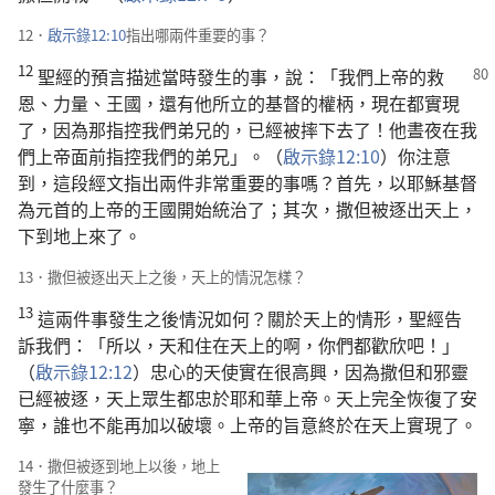
12．
啟示錄12:10
指出哪兩件重要的事？
12
聖經的預言描述當時發生的事，說：「我們上帝的救
恩、力量、王國，還有他所立的基督的權柄，現在都實現
了，因為那指控我們弟兄的，已經被摔下去了！他晝夜在我
們上帝面前指控我們的弟兄」。（
啟示錄12:10
）你注意
到，這段經文指出兩件非常重要的事嗎？首先，以耶穌基督
為元首的上帝的王國開始統治了；其次，撒但被逐出天上，
下到地上來了。
13．撒但被逐出天上之後，天上的情況怎樣？
13
這兩件事發生之後情況如何？關於天上的情形，聖經告
訴我們：「所以，天和住在天上的啊，你們都歡欣吧！」
（
啟示錄12:12
）忠心的天使實在很高興，因為撒但和邪靈
已經被逐，天上眾生都忠於耶和華上帝。天上完全恢復了安
寧，誰也不能再加以破壞。上帝的旨意終於在天上實現了。
14．撒但被逐到地上以後，地上
發生了什麼事？