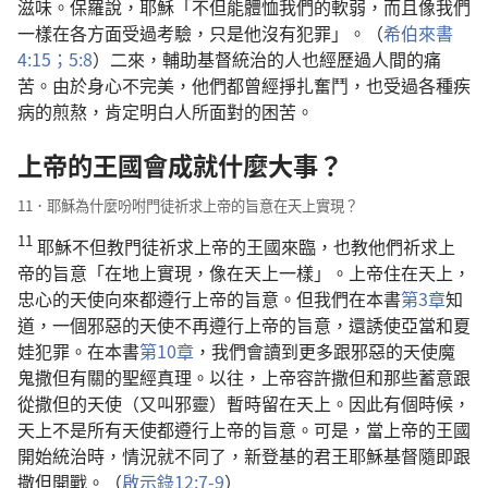
滋味。保羅說，耶穌「不但能體恤我們的軟弱，而且像我們
一樣在各方面受過考驗，只是他沒有犯罪」。（
希伯來書
4:15；
5:8
）二來，輔助基督統治的人也經歷過人間的痛
苦。由於身心不完美，他們都曾經掙扎奮鬥，也受過各種疾
病的煎熬，肯定明白人所面對的困苦。
上帝的王國會成就什麼大事？
11．耶穌為什麼吩咐門徒祈求上帝的旨意在天上實現？
11
耶穌不但教門徒祈求上帝的王國來臨，也教他們祈求上
帝的旨意「在地上實現，像在天上一樣」。上帝住在天上，
忠心的天使向來都遵行上帝的旨意。但我們在本書
第3章
知
道，一個邪惡的天使不再遵行上帝的旨意，還誘使亞當和夏
娃犯罪。在本書
第10章
，我們會讀到更多跟邪惡的天使魔
鬼撒但有關的聖經真理。以往，上帝容許撒但和那些蓄意跟
從撒但的天使（又叫邪靈）暫時留在天上。因此有個時候，
天上不是所有天使都遵行上帝的旨意。可是，當上帝的王國
開始統治時，情況就不同了，新登基的君王耶穌基督隨即跟
撒但開戰。（
啟示錄12:7-9
）