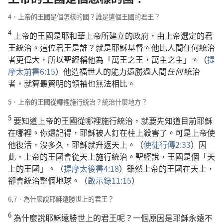
4．上帝的王國是個怎樣的國？誰是這個王國的君王？
4
上帝的王國是耶和華上帝所建立的政府，由上帝選定的君
王統治。這位君王是誰？就是耶穌基督。他比人間任何統治
者更偉大，所以聖經稱他為「萬王之王，萬主之主」。（
提
摩太前書6:15
）他造福世人的能力遠勝過人間
任何
統治
者，就算最賢明的領袖也無法相比。
5．上帝的王國從哪裡施行統治？統治什麼地方？
5
要知道上帝的王國從哪裡施行統治，就要先知道目前耶穌
在哪裡。你還記得，耶穌被人釘在柱上殺害了。可是上帝使
他復活，沒多久，耶穌就升返天上。（
使徒行傳2:33
）因
此，上帝的王國會從天上施行統治。聖經說，王國是個「天
上的王國」。（
提摩太後書4:18
）雖然上帝的王國在天上，
卻會統治整個地球。（
啟示錄11:15
）
6,7．為什麼說耶穌遠勝世上的君王？
6
為什麼說耶穌遠勝世上的君王呢？一個原因是耶穌永遠不