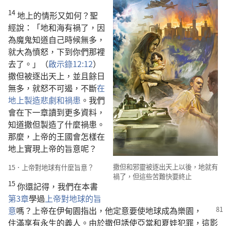
14
地上的情形又如何？聖
經說：「地和海有禍了，因
為魔鬼知道自己時候無多，
就大為憤怒，下到你們那裡
去了。」（
啟示錄12:12
）
撒但被逐出天上，並且餘日
無多，就怒不可遏，不斷
在
地上製造悲劇和禍患
。我們
會在下一章讀到更多資料，
知道撒但製造了什麼禍患。
那麼，上帝的王國會怎樣在
地上實現上帝的旨意呢？
撒但和邪靈被逐出天上以後，地就有
15．上帝對地球有什麼旨意？
禍了，但這些苦難快要終止
15
你還記得，我們在本書
第3章
學過
上帝對地球的旨
意
嗎？上帝在伊甸園指出，他定意要使地球成為樂園，
住滿享有永生的義人。由於撒但誘使亞當和夏娃犯罪，這影