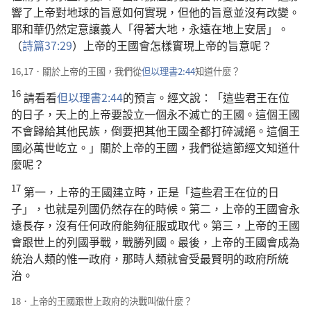
響了上帝對地球的旨意如何實現，但他的旨意並沒有改變。
耶和華仍然定意讓義人「得著大地，永遠在地上安居」。
（
詩篇37:29
）上帝的王國會怎樣實現上帝的旨意呢？
16,17．關於上帝的王國，我們從
但以理書2:44
知道什麼？
16
請看看
但以理書2:44
的預言。經文說：「這些君王在位
的日子，天上的上帝要設立一個永不滅亡的王國。這個王國
不會歸給其他民族，倒要把其他王國全都打碎滅絕。這個王
國必萬世屹立。」關於上帝的王國，我們從這節經文知道什
麼呢？
17
第一，上帝的王國建立時，正是「這些君王在位的日
子」，也就是列國仍然存在的時候。第二，上帝的王國會永
遠長存，沒有任何政府能夠征服或取代。第三，上帝的王國
會跟世上的列國爭戰，戰勝列國。最後，上帝的王國會成為
統治人類的惟一政府，那時人類就會受最賢明的政府所統
治。
18．上帝的王國跟世上政府的決戰叫做什麼？