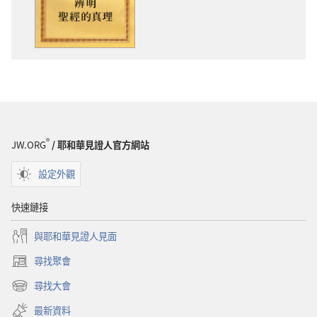
版
載
物
選
下
項
載
辨
選
明
項
聖
辨
經
明
的
聖
真
®
JW.ORG
/ 耶和華見證人官方網站
經
理
的
設定外觀
真
理
快速鏈接
與耶和華見證人見面
尋找聚會
（開
啟
尋找大會
（開
新
啟
視
最新資料