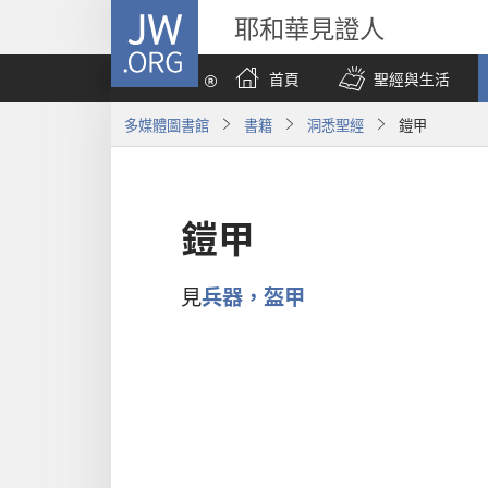
JW.ORG
耶和華見證人
首頁
聖經與生活
多媒體圖書館
書籍
洞悉聖經
鎧甲
鎧甲
見
兵器，盔甲