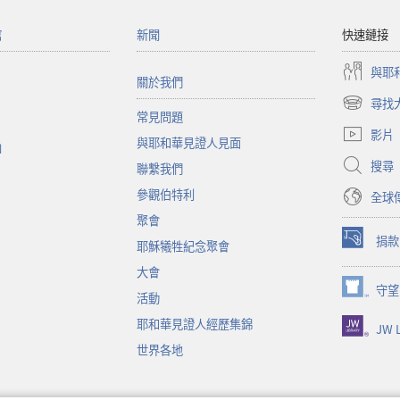
館
新聞
快速鏈接
與耶
關於我們
尋找
（開
常見問題
啟
影片
與耶和華見證人見面
新
函
視
搜尋
聯繫我們
窗）
參觀伯特利
全球
聚會
捐款
耶穌犧牲紀念聚會
（開
啟
大會
新
守望
（開
活動
視
啟
窗）
耶和華見證人經歷集錦
JW L
新
視
世界各地
窗）