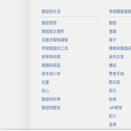
聖經與生活
多媒體圖書
聖經問答
聖經
聖經經文選析
書籍
互動式聖經課程
冊子
學習聖經的工具
傳單和邀請
安寧與快樂
系列文章
婚姻與家庭
雜誌
青年與少年
聚會手冊
兒童
節目表
信心
索引
聖經與科學
指南
聖經與歷史
JW電視
影片
音樂