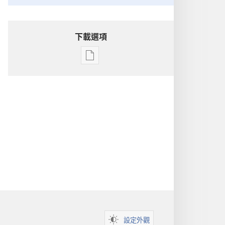
下載選項
電
子
出
版
物
下
載
選
項
洞
悉
聖
經
設定外觀