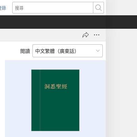
登錄
（開
搜
啟
尋
新
視
窗）
閲讀