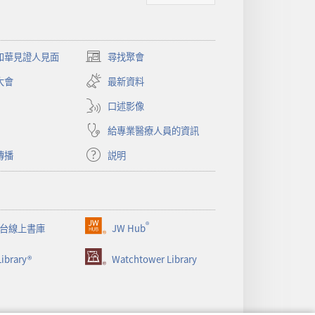
和華見證人見面
尋找聚會
（開
啟
大會
最新資料
新
視
口述影像
窗）
給專業醫療人員的資訊
傳播
説明
®
台線上書庫
JW Hub
（開
啟
ibrary®
Watchtower Library
新
視
窗）