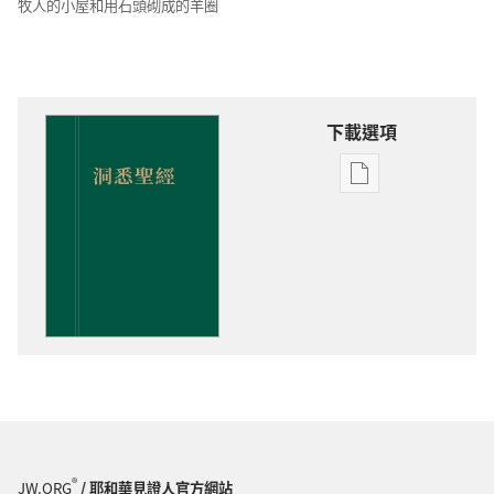
牧人的小屋和用石頭砌成的羊圈
下載選項
電
子
出
版
物
下
載
選
項
洞
悉
聖
®
JW.ORG
/ 耶和華見證人官方網站