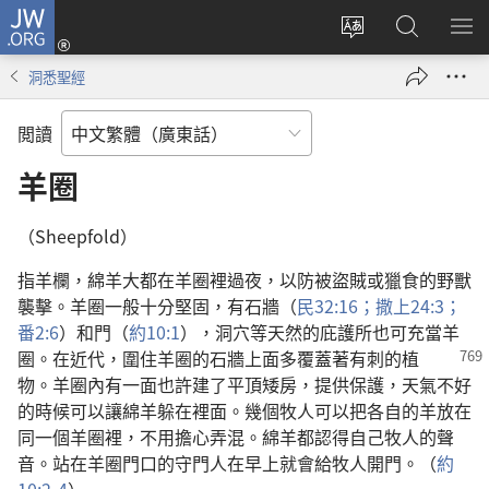
JW.ORG
登
錄
更
搜
顯
（開
改
尋
示
洞悉聖經
啟
網
JW.ORG
選
新
站
單
閲讀
視
語
窗）
言
羊圈
（Sheepfold）
指羊欄，綿羊大都在羊圈裡過夜，以防被盜賊或獵食的野獸
襲擊。羊圈一般十分堅固，有石牆（
民32:16；
撒上24:3；
番2:6
）和門（
約10:1
），洞穴等天然的庇護所也可充當羊
圈。
在近代，圍住羊圈的石牆上面多覆蓋著有刺的植
物。羊圈內有一面也許建了平頂矮房，提供保護，天氣不好
的時候可以讓綿羊躲在裡面。幾個牧人可以把各自的羊放在
同一個羊圈裡，不用擔心弄混。綿羊都認得自己牧人的聲
音。站在羊圈門口的守門人在早上就會給牧人開門。（
約