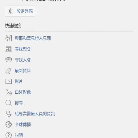
經
設定外觀
快速鏈接
與耶和華見證人見面
尋找聚會
（開
啟
尋找大會
（開
新
啟
視
最新資料
新
窗）
視
影片
窗）
口述影像
搜尋
給專業醫療人員的資訊
全球傳播
説明