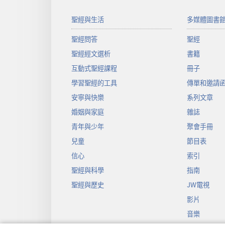
聖經與生活
多媒體圖書
聖經問答
聖經
聖經經文選析
書籍
互動式聖經課程
冊子
學習聖經的工具
傳單和邀請
安寧與快樂
系列文章
婚姻與家庭
雜誌
青年與少年
聚會手冊
兒童
節目表
信心
索引
聖經與科學
指南
聖經與歷史
JW電視
影片
音樂