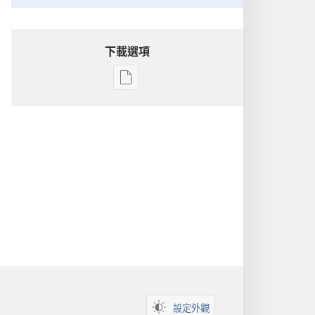
下載選項
電
子
出
版
物
下
載
選
項
洞
悉
聖
經
設定外觀