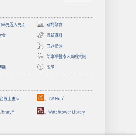
和華見證人見面
尋找聚會
（開
啟
大會
最新資料
新
視
口述影像
窗）
給專業醫療人員的資訊
傳播
説明
®
台線上書庫
JW Hub
（開
啟
ibrary®
Watchtower Library
新
視
窗）