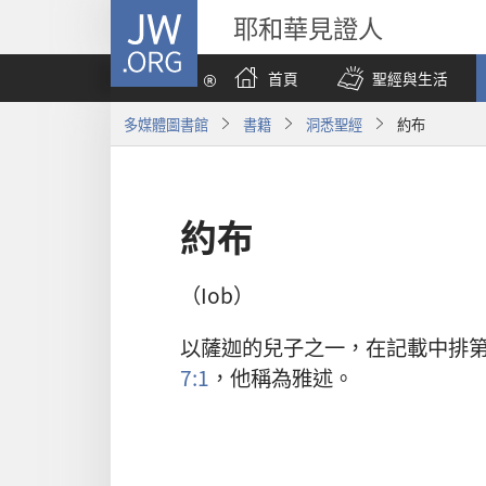
JW.ORG
耶和華見證人
首頁
聖經與生活
多媒體圖書館
書籍
洞悉聖經
約布
約布
（Iob）
以薩迦的兒子之一，在記載中排
7:1
，他稱為雅述。