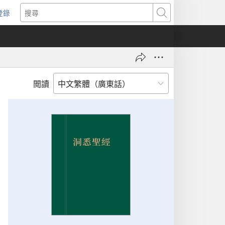
登錄
（開
搜
啟
尋
新
視
窗）
閲讀