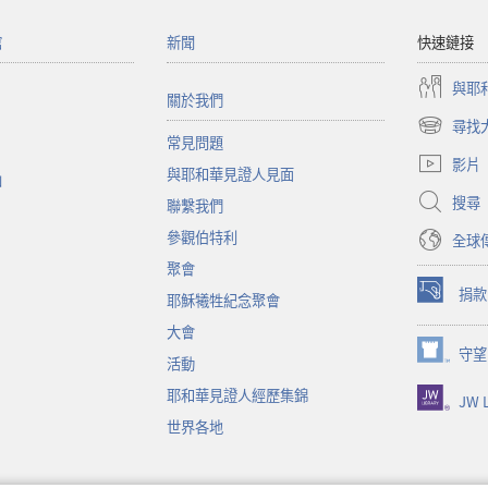
館
新聞
快速鏈接
與耶
關於我們
尋找
（開
常見問題
啟
影片
與耶和華見證人見面
新
函
視
搜尋
聯繫我們
窗）
參觀伯特利
全球
聚會
捐款
耶穌犧牲紀念聚會
（開
啟
大會
新
守望
（開
活動
視
啟
窗）
耶和華見證人經歷集錦
JW L
新
視
世界各地
窗）