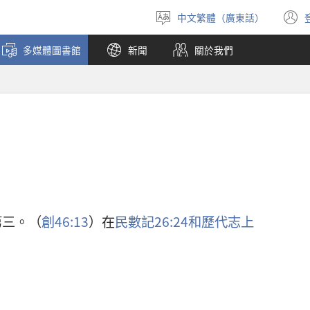
中文繁體（廣東話）
選
擇
多媒體圖書館
新聞
關於我們
語
言
第三。（
創46:13
）在
民數記26:24和
歷代志上