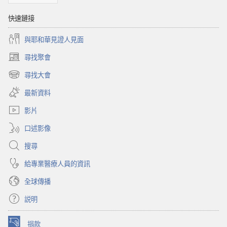
快速鏈接
與耶和華見證人見面
尋找聚會
（開
啟
尋找大會
（開
新
啟
視
最新資料
新
窗）
視
影片
窗）
口述影像
搜尋
給專業醫療人員的資訊
全球傳播
説明
捐款