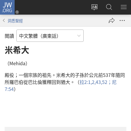
JW.ORG
登
錄
更
搜
顯
（開
改
尋
示
洞悉聖經
啟
網
JW.ORG
選
新
站
單
閲讀
視
語
窗）
言
米希大
（Mehida）
殿役；一個宗族的祖先。米希大的子孫於公元前537年隨同
所羅巴伯從巴比倫獲釋回到猶大。（
拉2:1,2,
43,
52；
尼
7:54
）