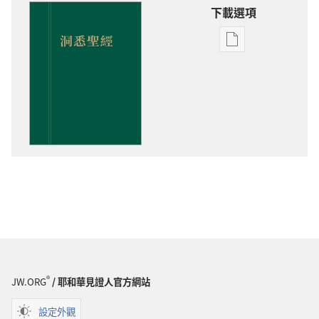
下載選項
電
子
出
版
物
下
載
選
項
洞
悉
聖
經
®
JW.ORG
/ 耶和華見證人官方網站
設定外觀