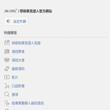
悉
聖
®
JW.ORG
/ 耶和華見證人官方網站
經
設定外觀
快速鏈接
與耶和華見證人見面
尋找聚會
（開
啟
尋找大會
（開
新
啟
視
最新資料
新
窗）
視
影片
窗）
口述影像
搜尋
給專業醫療人員的資訊