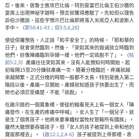
忍。後來，居魯士進攻巴比倫，特別是當巴比倫王伯沙撒的
宴席上出現神祕字跡時，預言就獲得應驗了。先知但以理告
訴伯沙撒說，這些字預示巴比倫即將落入米底亞人和波斯人
手中。（
耶50:41-43；
但5:5,6,
28
）
使徒保羅預告，人正說「和平安全了」的時候，「耶和華的
日子」就會突然臨到。然後，「突如其來的毀滅就立時臨到
他們，好像陣痛臨到孕婦一樣。他們一定逃脫不了」。（
帖
前5:2,3
）產痛往往突如其來，沒有人能預知何時開始，起
初每隔15至20分鐘就產痛一次，隨著分娩臨近，疼痛就越
來越頻繁。正式分娩的時間一般都不太長，特別是進入第二
階段以後。產痛一旦開始，產婦就知道孩子快要出生了，而
她也必須忍受痛楚，不能「逃脫」。
在啟示錄的一個異象裡，使徒約翰看見天上有一個女人「陣
痛發作，在生產的疼痛中呼喊」。女人生了「一個兒子，就
是生了個男孩子。他將來要拿鐵杖當牧杖管轄所有國族」。
雖然大龍想要吞噬孩子，但「女人的孩子被提到上帝和他的
寶座那裡去」。（
啟12:1,2,
4-6
）孩子被提到上帝那裡，表