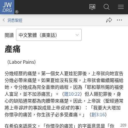
JW.ORG
登
錄
更
搜
顯
（開
改
尋
示
洞悉聖經
啟
網
JW.ORG
選
新
站
單
閲讀
視
語
窗）
言
產痛
（Labor Pains）
分娩經歷的痛楚。第一個女人夏娃犯罪後，上帝就向她宣告
分娩必帶來痛楚。如果夏娃沒有反叛，上帝就會繼續賜福給
她，令分娩成為完全喜樂的過程，因為「耶和華所賜的福使
人富足，並不加添痛苦」。（
箴10:22
）但人類犯罪後，身
心的缺陷通常都為肉體帶來痛楚。因此，上帝說（聖經通常
將上帝
容許
的事說成是上帝
促成
的事）：「我要大大增加
你懷孕的痛苦，你生孩子必多受產痛。」（
創3:16
）
在希伯來語原文，「你懷孕的痛苦」的字面意思是「你