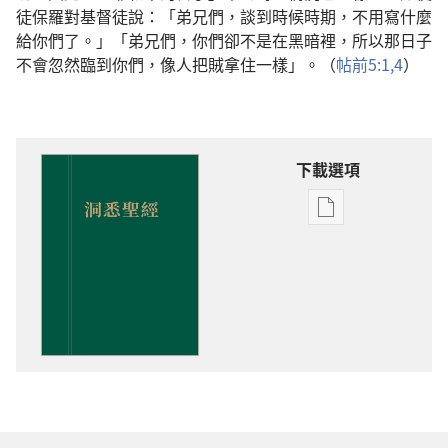
徒保羅對基督徒說：「弟兄們，談到時候時期，不用寫什麼
給你們了。」「弟兄們，你們卻不是在黑暗裡，所以那日子
不會忽然臨到你們，像人把賊拿住一樣」。（
帖前5:1,
4
）
下載選項
電
子
出
版
物
下
載
選
項
洞