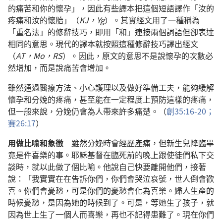
的痛苦和你的懷孕」，因此有些譯本把這個短語譯作「汝的
疼痛和汝的懷胎」（
KJ，Yg
）。其實經文用了一種稱為
「重名法」的修辭技巧，即用「和」連接兩個詞語但卻表達
相同的意思。現代的譯本就按照這種修辭技巧譯出經文
（
AT，Mo，RS
）。因此，原文的意思不是說懷孕的次數必
然增加，而是說痛苦會增加。
雖然通過醫療方法、小心護理以及做好準備工夫，能夠緩解
懷孕和分娩的疼痛，甚至能在一定程度上預防這樣的疼痛，
但一般來說，分娩仍會為人帶來許多痛楚。（
創35:16-20；
賽26:17
）
用做比喻和象徵
雖然分娩時會經歷產痛，但新生兒降臨畢
竟是件喜樂的事。耶穌基督在臨死前的晚上跟使徒們私下交
談時，就以此做了個比喻。他說自己快要離開他們，接著
說：「我實實在在告訴你們，你們會哭泣哀號，世人倒會歡
喜。你們會憂愁，可是你們的憂愁會化為喜樂。婦人生產的
時候憂愁，是因為她的時候到了。可是，等她生了孩子，就
因為世上生了一個人而喜樂，再也不記得患難了。現在你們