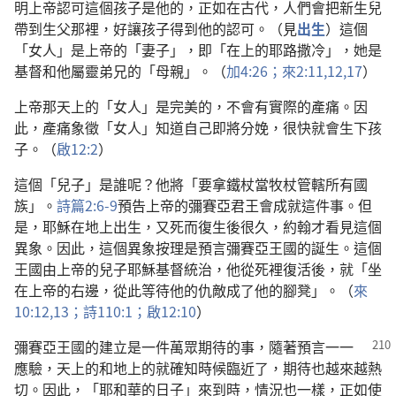
明上帝認可這個孩子是他的，正如在古代，人們會把新生兒
帶到生父那裡，好讓孩子得到他的認可。（見
出生
）這個
「女人」是上帝的「妻子」，即「在上的耶路撒冷」，她是
基督和他屬靈弟兄的「母親」。（
加4:26；
來2:11,12,
17
）
上帝那天上的「女人」是完美的，不會有實際的產痛。因
此，產痛象徵「女人」知道自己即將分娩，很快就會生下孩
子。（
啟12:2
）
這個「兒子」是誰呢？他將「要拿鐵杖當牧杖管轄所有國
族」。
詩篇2:6-9
預告上帝的彌賽亞君王會成就這件事。但
是，耶穌在地上出生，又死而復生後很久，約翰才看見這個
異象。因此，這個異象按理是預言彌賽亞王國的誕生。這個
王國由上帝的兒子耶穌基督統治，他從死裡復活後，就「坐
在上帝的右邊，從此等待他的仇敵成了他的腳凳」。（
來
10:12,13；
詩110:1；
啟12:10
）
彌賽亞王國的建立是一件萬眾期待的事，隨著預言一一
應驗，天上的和地上的就確知時候臨近了，期待也越來越熱
切。因此，「耶和華的日子」來到時，情況也一樣，正如使