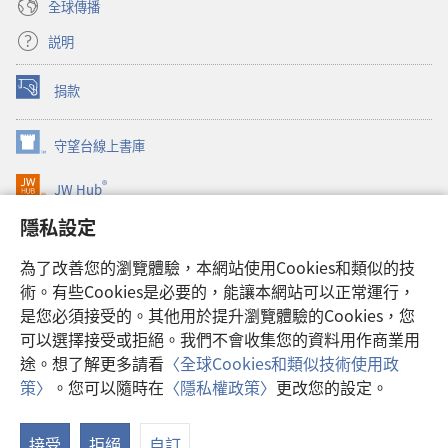
全球傳播
説明
捐款
（開
啟
新
守望台線上書庫
（開
視
啟
窗）
®
JW Hub
新
（開
視
啟
隱私設定
窗）
JW Library®
新
視
為了改善您的瀏覽體驗，本網站使用Cookies和類似的技
窗）
Watchtower Library
術。有些Cookies是必要的，能讓本網站可以正常運行，
是您必須接受的。其他用於提升瀏覽體驗的Cookies，您
可以選擇接受或拒絕。我們不會收集您的資料用作商業用
途。想了解更多請看
〈全球Cookies和類似技術使用政
Copyright
© 2026 Watch Tower Bible and Tract Society of Pennsylvania.
策〉
。您可以隨時在
〈隱私權政策〉
更改您的設定。
使用條款
|
隱私權政策
|
隱私設定
接受
拒絕
自訂