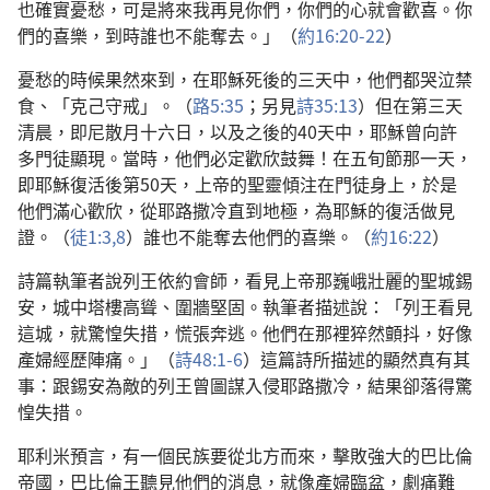
也確實憂愁，可是將來我再見你們，你們的心就會歡喜。你
們的喜樂，到時誰也不能奪去。」（
約16:20-22
）
憂愁的時候果然來到，在耶穌死後的三天中，他們都哭泣禁
食、「克己守戒」。（
路5:35
；另見
詩35:13
）但在第三天
清晨，即尼散月十六日，以及之後的40天中，耶穌曾向許
多門徒顯現。當時，他們必定歡欣鼓舞！在五旬節那一天，
即耶穌復活後第50天，上帝的聖靈傾注在門徒身上，於是
他們滿心歡欣，從耶路撒冷直到地極，為耶穌的復活做見
證。（
徒1:3,
8
）誰也不能奪去他們的喜樂。（
約16:22
）
詩篇執筆者說列王依約會師，看見上帝那巍峨壯麗的聖城錫
安，城中塔樓高聳、圍牆堅固。執筆者描述說：「列王看見
這城，就驚惶失措，慌張奔逃。他們在那裡猝然顫抖，好像
產婦經歷陣痛。」（
詩48:1-6
）這篇詩所描述的顯然真有其
事：跟錫安為敵的列王曾圖謀入侵耶路撒冷，結果卻落得驚
惶失措。
耶利米預言，有一個民族要從北方而來，擊敗強大的巴比倫
帝國，巴比倫王聽見他們的消息，就像產婦臨盆，劇痛難