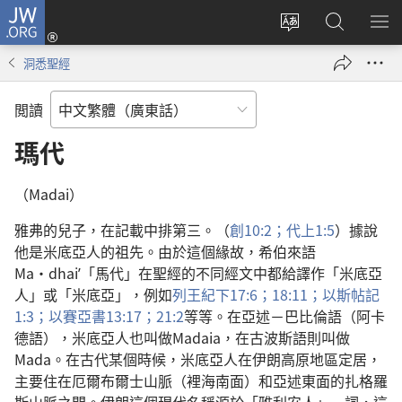
JW.ORG
登
錄
更
搜
顯
（開
改
尋
示
洞悉聖經
啟
網
JW.ORG
選
新
站
單
閲讀
視
語
窗）
言
瑪代
（Madai）
雅弗的兒子，在記載中排第三。（
創10:2；
代上1:5
）據說
他是米底亞人的祖先。由於這個緣故，希伯來語
Ma·dhaiʹ「馬代」在聖經的不同經文中都給譯作「米底亞
人」或「米底亞」，例如
列王紀下17:6；
18:11；
以斯帖記
1:3；
以賽亞書13:17；
21:2
等等。在亞述－巴比倫語（阿卡
德語），米底亞人也叫做Madaia，在古波斯語則叫做
Mada。在古代某個時候，米底亞人在伊朗高原地區定居，
主要住在厄爾布爾士山脈（裡海南面）和亞述東面的扎格羅