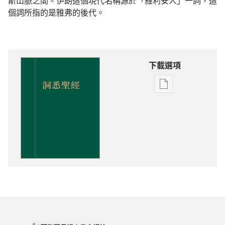
斯山脈之間。伊朗這個現代名稱源於「雅利安人」一詞，這
個詞所指的是雅弗的後代。
下載選項
電
子
出
版
物
下
載
選
項
洞
悉
聖
®