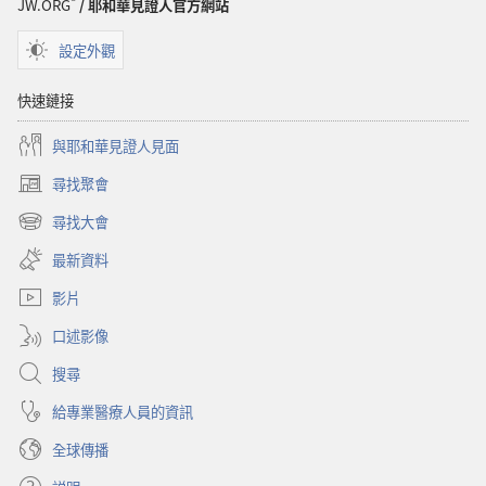
JW.ORG
/ 耶和華見證人官方網站
經
設定外觀
快速鏈接
與耶和華見證人見面
尋找聚會
（開
啟
尋找大會
（開
新
啟
視
最新資料
新
窗）
視
影片
窗）
口述影像
搜尋
給專業醫療人員的資訊
全球傳播