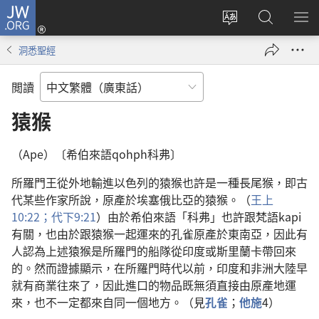
JW.ORG
登
錄
更
搜
顯
（開
改
尋
示
洞悉聖經
啟
網
JW.ORG
選
新
站
單
閲讀
視
語
窗）
言
猿猴
（Ape）〔希伯來語qohph科弗〕
所羅門王從外地輸進以色列的猿猴也許是一種長尾猴，即古
代某些作家所說，原產於埃塞俄比亞的猿猴。（
王上
10:22；
代下9:21
）由於希伯來語「科弗」也許跟梵語kapi
有關，也由於跟猿猴一起運來的孔雀原產於東南亞，因此有
人認為上述猿猴是所羅門的船隊從印度或斯里蘭卡帶回來
的。然而證據顯示，在所羅門時代以前，印度和非洲大陸早
就有商業往來了，因此進口的物品既無須直接由原產地運
來，也不一定都來自同一個地方。（見
孔雀
；
他施
4）