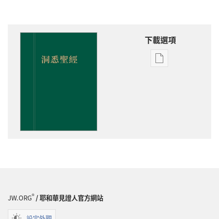
下載選項
電
子
出
版
物
下
載
選
項
洞
悉
聖
®
JW.ORG
/ 耶和華見證人官方網站
經
設定外觀