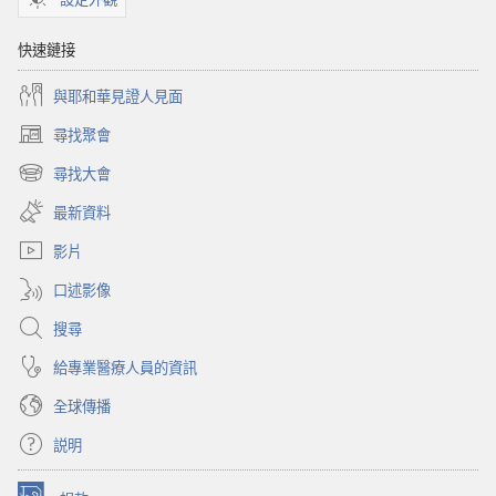
快速鏈接
與耶和華見證人見面
尋找聚會
（開
啟
尋找大會
（開
新
啟
視
最新資料
新
窗）
視
影片
窗）
口述影像
搜尋
給專業醫療人員的資訊
全球傳播
説明