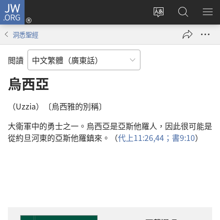
JW.ORG
登
錄
更
搜
顯
（開
改
尋
示
洞悉聖經
啟
網
JW.ORG
選
新
站
單
閲讀
視
語
窗）
言
烏西亞
（Uzzia）〔烏西雅的別稱〕
大衛軍中的勇士之一。烏西亞是亞斯他羅人，因此很可能是
從約旦河東的亞斯他羅鎮來。（
代上11:26,
44；
書9:10
）