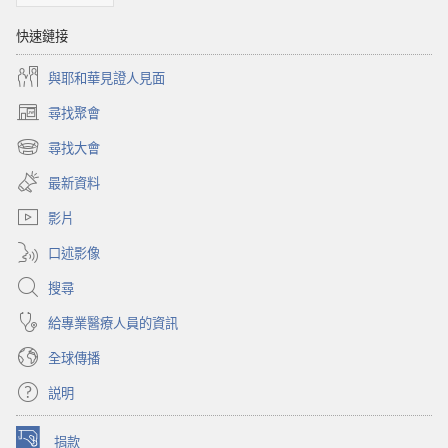
快速鏈接
與耶和華見證人見面
尋找聚會
（開
啟
尋找大會
（開
新
啟
視
最新資料
新
窗）
視
影片
窗）
口述影像
搜尋
給專業醫療人員的資訊
全球傳播
説明
捐款