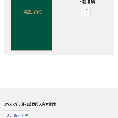
下載選項
電
子
出
版
物
下
載
選
項
洞
悉
聖
經
®
JW.ORG
/ 耶和華見證人官方網站
設定外觀