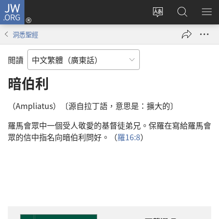
JW.ORG
登
錄
更
搜
顯
（開
改
尋
示
洞悉聖經
啟
網
JW.ORG
選
新
站
單
閲讀
視
語
窗）
言
暗伯利
（Ampliatus）〔源自拉丁語，意思是：擴大的〕
羅馬會眾中一個受人敬愛的基督徒弟兄。保羅在寫給羅馬會
眾的信中指名向暗伯利問好。（
羅16:8
）