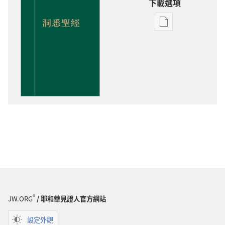
下載選項
電
子
出
版
物
下
載
選
項
洞
悉
聖
經
®
JW.ORG
/ 耶和華見證人官方網站
設定外觀