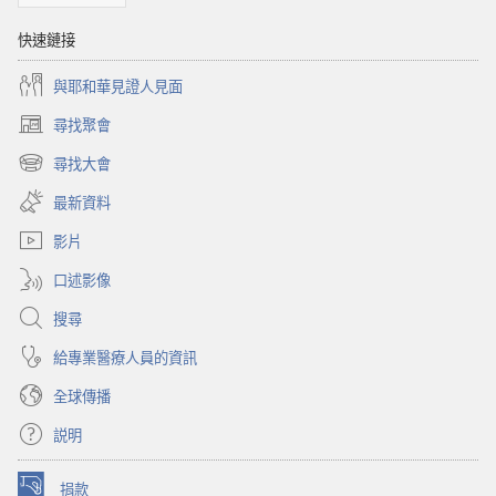
快速鏈接
與耶和華見證人見面
尋找聚會
（開
啟
尋找大會
（開
新
啟
視
最新資料
新
窗）
視
影片
窗）
口述影像
搜尋
給專業醫療人員的資訊
全球傳播
説明
捐款