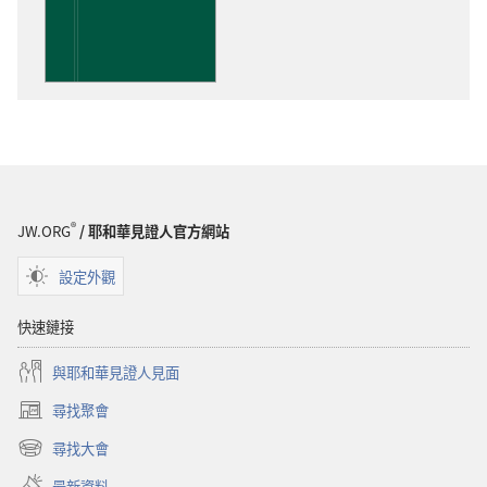
版
物
下
載
選
項
洞
悉
聖
®
JW.ORG
/ 耶和華見證人官方網站
經
設定外觀
快速鏈接
與耶和華見證人見面
尋找聚會
（開
啟
尋找大會
（開
新
啟
視
最新資料