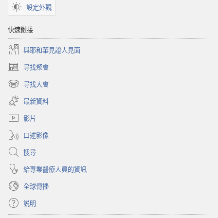
設定外觀
快速鏈接
與耶和華見證人見面
尋找聚會
（開
啟
尋找大會
（開
新
啟
視
最新資料
新
窗）
視
影片
窗）
口述影像
搜尋
給專業醫療人員的資訊
全球傳播
説明