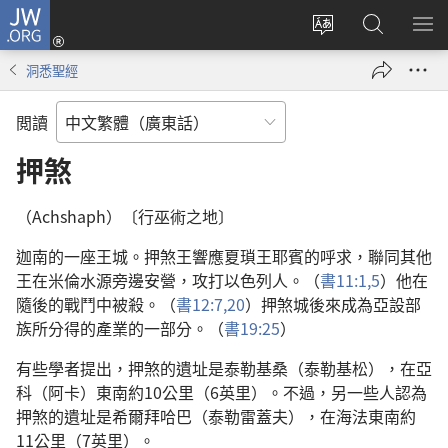
JW.ORG
登
錄
更
搜
顯
（開
改
尋
示
洞悉聖經
啟
網
JW.ORG
選
新
站
單
閲讀
視
語
窗）
言
押煞
（Achshaph）〔行巫術之地〕
迦南的一座王城。押煞王響應夏瑣王耶賓的呼求，聯同其他
王在米倫水源旁邊安營，攻打以色列人。（
書11:1,
5
）他在
隨後的戰鬥中被殺。（
書12:7,
20
）押煞城後來成為亞設部
族所分得的產業的一部分。（
書19:25
）
有些學者提出，押煞的遺址是泰勒基桑（泰勒基松），在亞
科（阿卡）東南約10公里（6英里）。不過，另一些人認為
押煞的遺址是希爾拜哈巴（泰勒雷蓋夫），在海法東南約
11公里（7英里）。