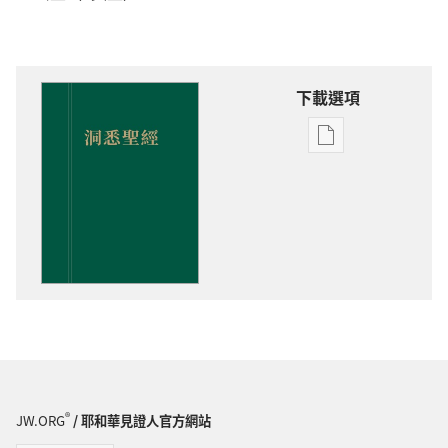
下載選項
電
子
出
版
物
下
載
選
項
洞
悉
聖
®
JW.ORG
/ 耶和華見證人官方網站
經