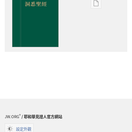
電
子
出
版
物
下
載
選
項
洞
悉
聖
經
®
JW.ORG
/ 耶和華見證人官方網站
設定外觀