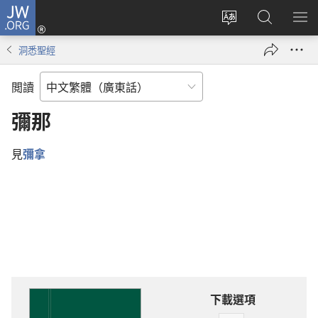
JW.ORG
登
錄
更
搜
顯
（開
改
尋
示
洞悉聖經
啟
網
JW.ORG
選
新
站
單
閲讀
視
語
窗）
言
彌那
見
彌拿
下載選項