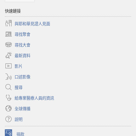
快速鏈接
與耶和華見證人見面
尋找聚會
（開
啟
尋找大會
（開
新
啟
視
最新資料
新
窗）
視
影片
窗）
口述影像
搜尋
給專業醫療人員的資訊
全球傳播
説明
捐款