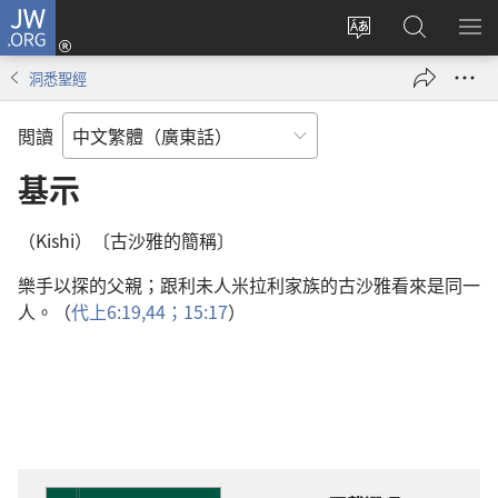
JW.ORG
登
錄
更
搜
顯
（開
改
尋
示
洞悉聖經
啟
網
JW.ORG
選
新
站
單
閲讀
視
語
窗）
言
基示
（Kishi）〔古沙雅的簡稱〕
樂手以探的父親；跟利未人米拉利家族的古沙雅看來是同一
人。（
代上6:19,
44；
15:17
）