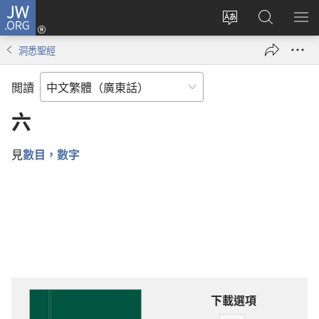
JW.ORG
登
錄
更
搜
顯
（開
改
尋
示
洞悉聖經
啟
網
JW.ORG
選
新
站
單
閲讀
視
語
窗）
言
六
見
數目，數字
下載選項