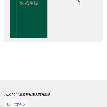
電
子
出
版
物
下
載
選
項
洞
悉
聖
經
®
JW.ORG
/ 耶和華見證人官方網站
設定外觀