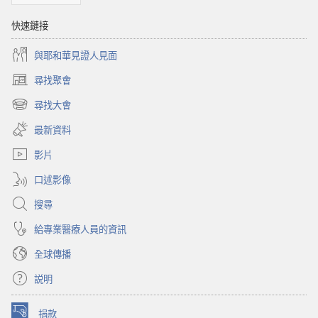
快速鏈接
與耶和華見證人見面
尋找聚會
（開
啟
尋找大會
（開
新
啟
視
最新資料
新
窗）
視
影片
窗）
口述影像
搜尋
給專業醫療人員的資訊
全球傳播
説明
捐款