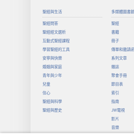
聖經與生活
多媒體圖書
聖經問答
聖經
聖經經文選析
書籍
互動式聖經課程
冊子
學習聖經的工具
傳單和邀請
安寧與快樂
系列文章
婚姻與家庭
雜誌
青年與少年
聚會手冊
兒童
節目表
信心
索引
聖經與科學
指南
聖經與歷史
JW電視
影片
音樂