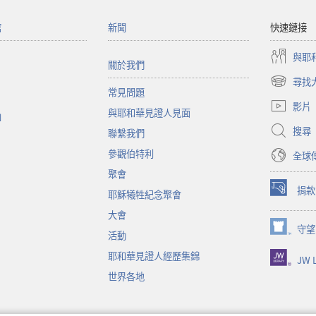
館
新聞
快速鏈接
與耶
關於我們
尋找
（開
常見問題
啟
影片
與耶和華見證人見面
新
函
視
搜尋
聯繫我們
窗）
參觀伯特利
全球
聚會
捐款
耶穌犧牲紀念聚會
（開
啟
大會
新
守望
（開
活動
視
啟
窗）
耶和華見證人經歷集錦
JW L
新
視
世界各地
窗）