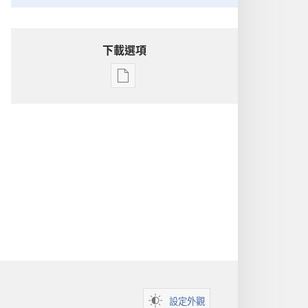
下載選項
電
子
出
版
物
下
載
選
項
洞
悉
聖
經
設定外觀