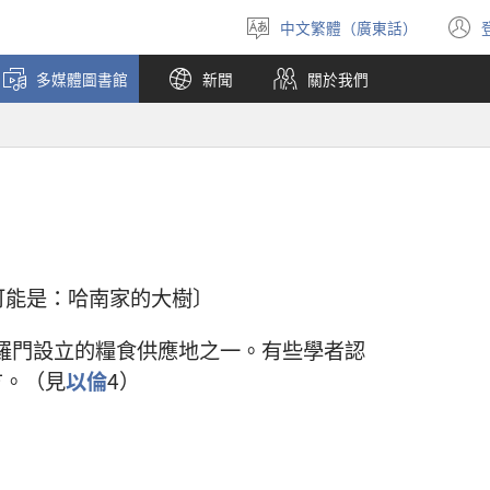
中文繁體（廣東話）
選
擇
多媒體圖書館
新聞
關於我們
語
言
意思很可能是：哈南家的大樹〕
羅門設立的糧食供應地之一。有些學者認
方。（見
以倫
4）