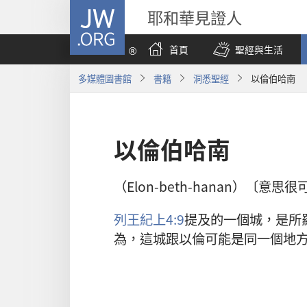
JW.ORG
耶和華見證人
首頁
聖經與生活
多媒體圖書館
書籍
洞悉聖經
以倫伯哈南
以倫伯哈南
（Elon-beth-hanan）〔
列王紀上4:9
提及的一個城，是所
為，這城跟以倫可能是同一個地