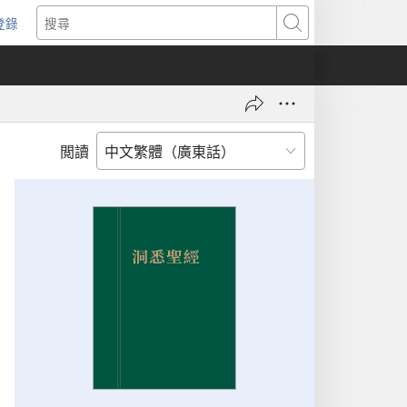
登錄
（開
搜
啟
尋
新
視
窗）
閲讀