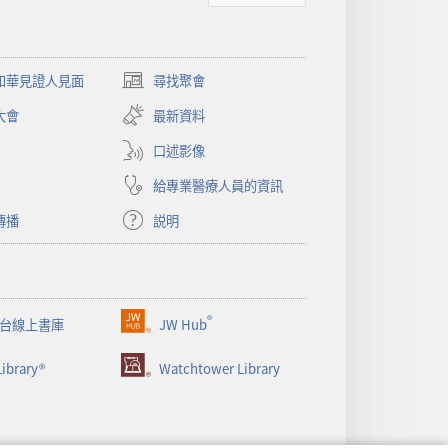
和華見證人見面
尋找聚會
（開
啟
大會
最新資料
新
視
口述影像
窗）
給專業醫療人員的資訊
傳播
説明
®
台線上書庫
JW Hub
（開
啟
ibrary®
Watchtower Library
新
視
窗）