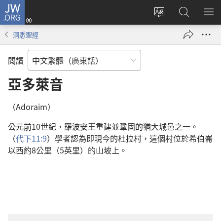
JW.ORG
登
錄
更
搜
顯
（開
改
尋
示
洞悉聖經
啟
網
JW.ORG
選
新
站
單
閲讀
視
語
窗）
言
亞多萊音
（Adoraim）
公元前10世紀，羅波安王重建並鞏固的猶大城邑之一。
（
代下11:9
）學者認為即現今的杜拉村，這個村位於希伯崙
以西約8公里（5英里）的山坡上。