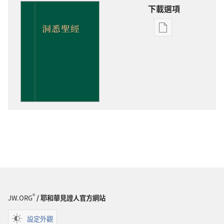
下載選項
電
子
出
版
物
下
載
選
項
洞
悉
聖
經
®
JW.ORG
/ 耶和華見證人官方網站
設定外觀