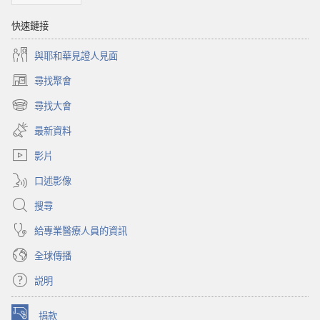
快速鏈接
與耶和華見證人見面
尋找聚會
（開
啟
尋找大會
（開
新
啟
視
最新資料
新
窗）
視
影片
窗）
口述影像
搜尋
給專業醫療人員的資訊
全球傳播
説明
捐款