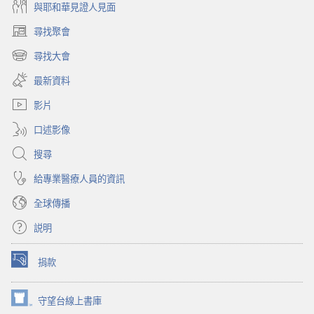
與耶和華見證人見面
尋找聚會
（開
啟
尋找大會
（開
新
啟
視
最新資料
新
窗）
視
影片
窗）
口述影像
搜尋
給專業醫療人員的資訊
全球傳播
説明
捐款
（開
啟
新
守望台線上書庫
（開
視