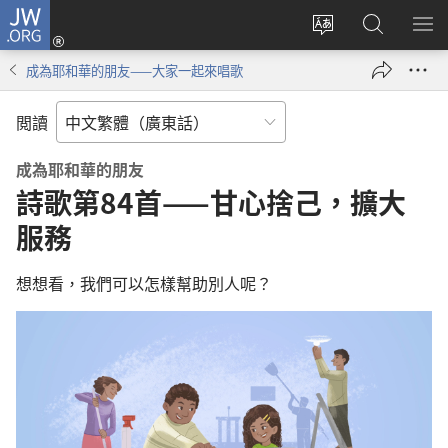
JW.ORG
登
錄
更
搜
顯
（開
改
尋
示
成為耶和華的朋友——大家一起來唱歌
啟
網
JW.ORG
選
新
站
單
閲讀
視
語
窗）
言
成為耶和華的朋友
詩歌第84首——甘心捨己，擴大
服務
想想看，我們可以怎樣幫助別人呢？