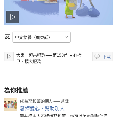
播
放
選
擇
影
語
大家一起來唱歌——第150首 甘心捨
言
下載
片
播
錄
己，擴大服務
放
影
下
載
選
為你推薦
項
成為耶和華的朋友——遊戲
發揮愛心，幫助別人
還有很多人不認識耶和華，你可以怎麼幫助他們