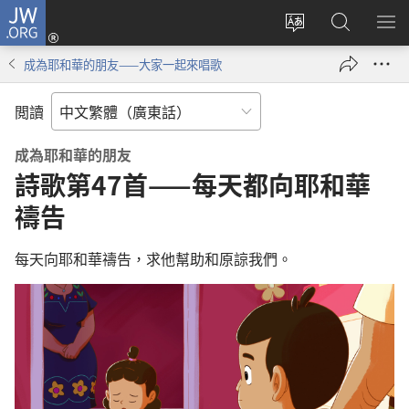
JW.ORG
登
錄
更
搜
顯
（開
改
尋
示
成為耶和華的朋友——大家一起來唱歌
啟
網
JW.ORG
選
新
站
單
閲讀
視
語
窗）
言
成為耶和華的朋友
詩歌第47首——每天都向耶和華
禱告
每天向耶和華禱告，求他幫助和原諒我們。