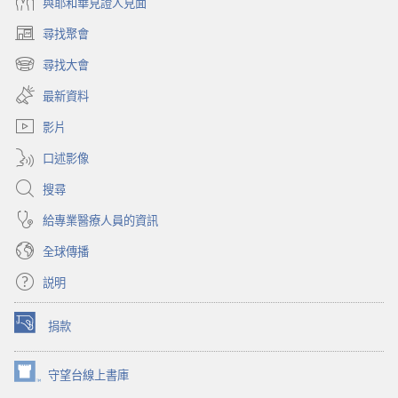
與耶和華見證人見面
尋找聚會
（開
啟
尋找大會
（開
新
啟
視
最新資料
新
窗）
視
影片
窗）
口述影像
搜尋
給專業醫療人員的資訊
全球傳播
説明
捐款
（開
啟
新
守望台線上書庫
（開
視