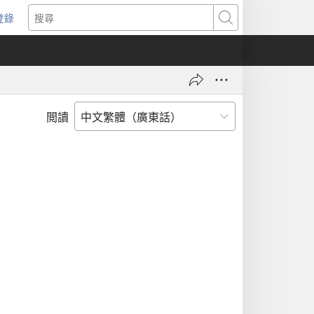
登錄
（開
搜
啟
尋
新
視
窗）
閲讀