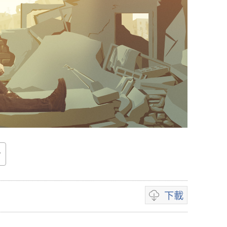
下載
錄
影