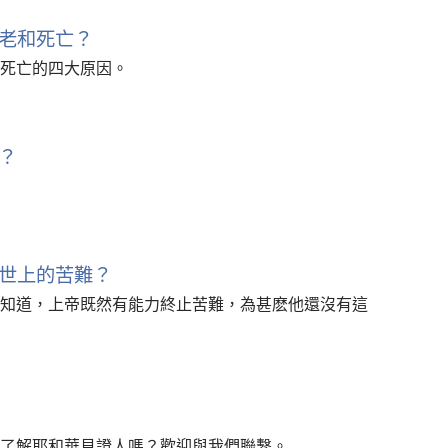
老和死亡？
死亡的四大原因。
？
世上的苦難？
知道，上帝既然有能力終止苦難，為甚麽他還沒有這
了解耶和華見證人嗎？歡迎與我們聯繫。