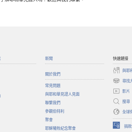
館
新聞
快速鏈接
與耶
關於我們
尋找
（開
常見問題
啟
影片
與耶和華見證人見面
新
函
視
搜尋
聯繫我們
窗）
參觀伯特利
全球
聚會
捐款
耶穌犧牲紀念聚會
（開