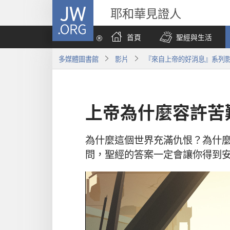
JW.ORG
耶和華見證人
首頁
聖經與生活
多媒體圖書館
影片
『來自上帝的好消息』系列
上帝為什麼容許苦
為什麼這個世界充滿仇恨？為什
問，聖經的答案一定會讓你得到