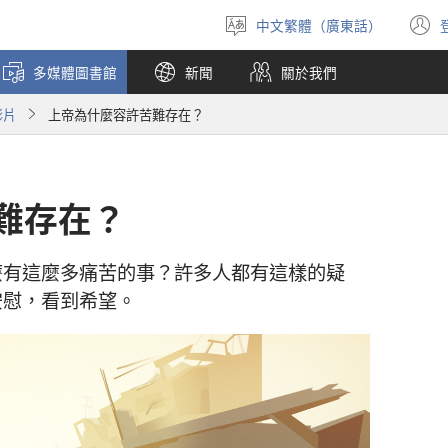
中文繁體（廣東話）
選
擇
多媒體圖書館
新聞
關於我們
語
言
影片
上帝為什麼容許苦難存在？
難存在？
麼有這麼多痛苦的事？許多人都有這樣的疑
安慰，看到希望。