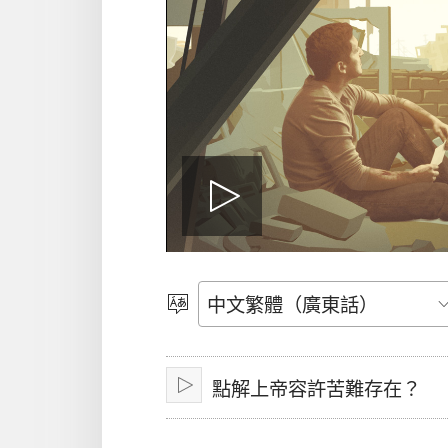
播
放
選
擇
語
影
點解上帝容許苦難存在？
言
播
放
片