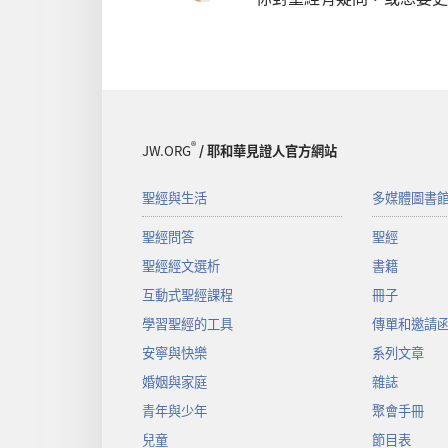
®
JW.ORG
/ 耶和華見證人官方網站
聖經與生活
多媒體圖書
聖經問答
聖經
聖經經文選析
書籍
互動式聖經課程
冊子
學習聖經的工具
傳單和邀請
安寧與快樂
系列文章
婚姻與家庭
雜誌
青年與少年
聚會手冊
兒童
節目表