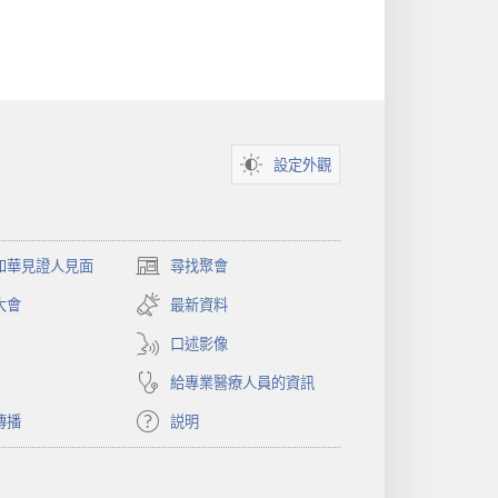
設定外觀
和華見證人見面
尋找聚會
（開
啟
大會
最新資料
新
視
口述影像
窗）
給專業醫療人員的資訊
傳播
説明