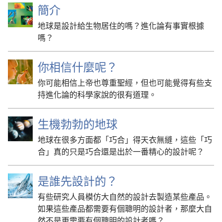
簡介
地球是設計給生物居住的嗎？進化論有事實根據
嗎？
你相信什麼呢？
你可能相信上帝也尊重聖經，但也可能覺得有些支
持進化論的科學家說的很有道理。
生機勃勃的地球
地球在很多方面都「巧合」得天衣無縫，這些「巧
合」真的只是巧合還是出於一番精心的設計呢？
是誰先設計的？
有些研究人員模仿大自然的設計去製造某些產品。
如果這些產品都需要有個聰明的設計者，那麼大自
然不是更需要有個聰明的設計者嗎？