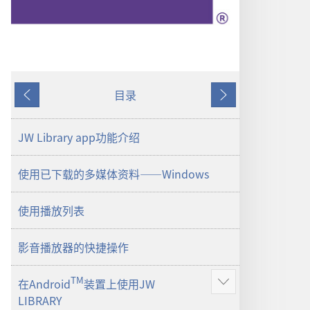
目录
上
下
一
一
页
页
JW Library app功能介绍
使用已下载的多媒体资料——Windows
使用播放列表
影音播放器的快捷操作
TM
在Android
装置上使用JW
显
LIBRARY
示