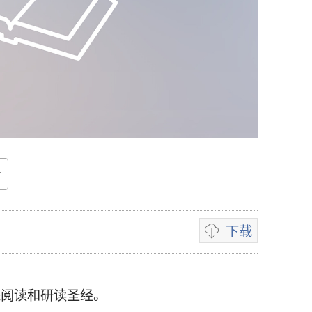
下载
录
像
下
用来阅读和研读圣经。
载