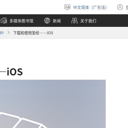
中文简体（广东话）
选
择
多媒体图书馆
新闻
关于我们
语
言
RY
下载和使用圣经——iOS
iOS