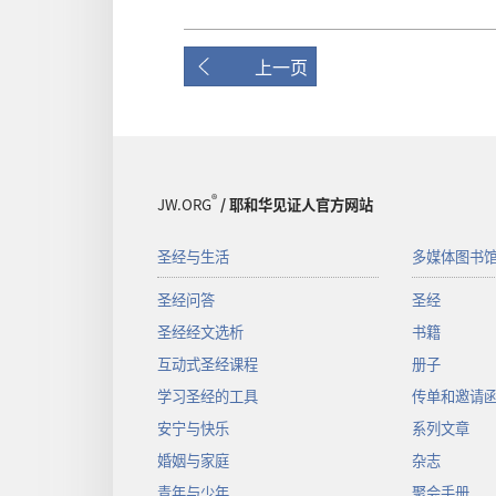
上一页
®
JW.ORG
/ 耶和华见证人官方网站
圣经与生活
多媒体图书
圣经问答
圣经
圣经经文选析
书籍
互动式圣经课程
册子
学习圣经的工具
传单和邀请
安宁与快乐
系列文章
婚姻与家庭
杂志
青年与少年
聚会手册