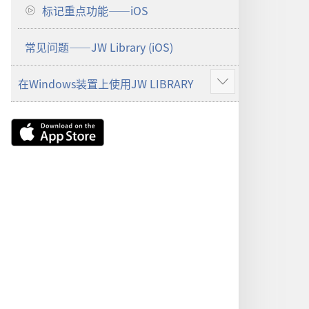
标记重点功能——iOS
常见问题——JW Library (iOS)
在Windows装置上使用JW LIBRARY
显
示
更
Download
多
on
the
App
Store
（打
开
新
窗
口）