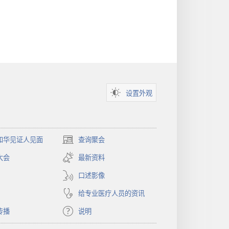
设置外观
和华见证人见面
查询聚会
（打
开
大会
最新资料
新
窗
口述影像
口）
给专业医疗人员的资讯
传播
说明