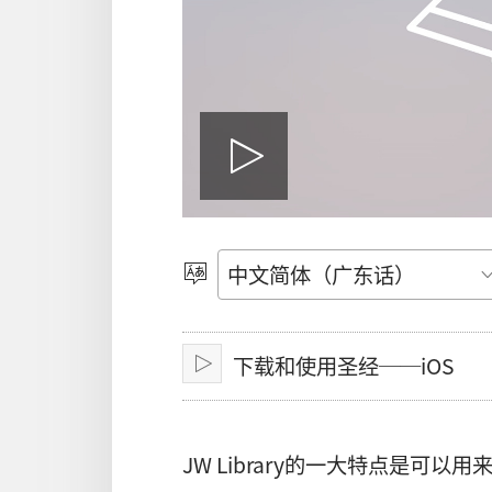
播
放
选
择
语
影
下载和使用圣经──iOS
言
播
放
片
JW Library的一大特点是可以