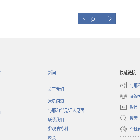
下一页
馆
新闻
快速链接
与耶
关于我们
查询
（打
常见问题
开
影片
与耶和华见证人见面
新
函
窗
搜索
联系我们
口）
参观伯特利
全球
聚会