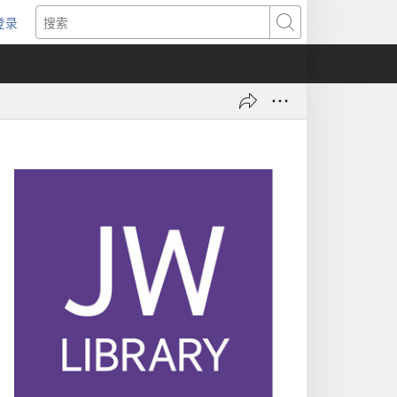
登录
（打
搜
开
索
新
窗
口）