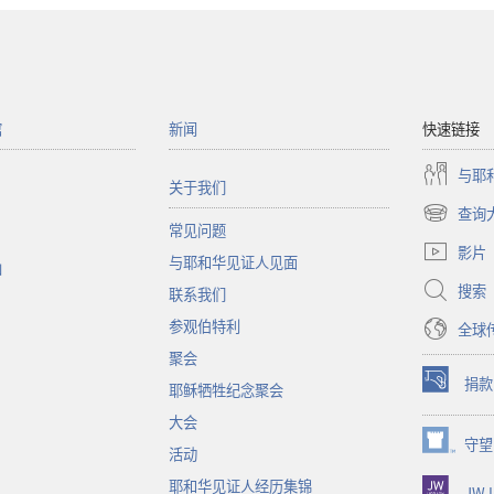
馆
新闻
快速链接
与耶
关于我们
查询
（打
常见问题
开
影片
与耶和华见证人见面
新
函
窗
搜索
联系我们
口）
参观伯特利
全球
聚会
捐款
耶稣牺牲纪念聚会
（打
开
大会
新
守望
（打
活动
窗
开
口）
耶和华见证人经历集锦
JW L