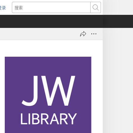
登录
（打
搜
开
索
新
窗
口）