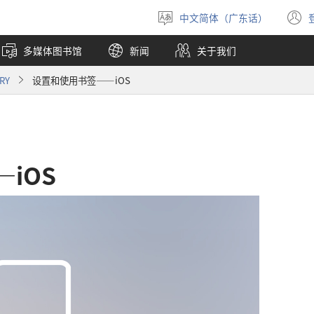
中文简体（广东话）
选
择
多媒体图书馆
新闻
关于我们
语
言
RY
设置和使用书签——iOS
iOS