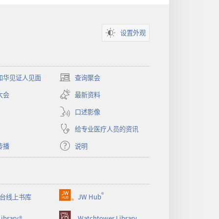
设置外观
和华见证人见面
查询聚会
（打
开
大会
最新资料
新
窗
口述影像
口）
给专业医疗人员的资讯
传播
说明
®
台线上书库
JW Hub
（打
开
ibrary®
Watchtower Library