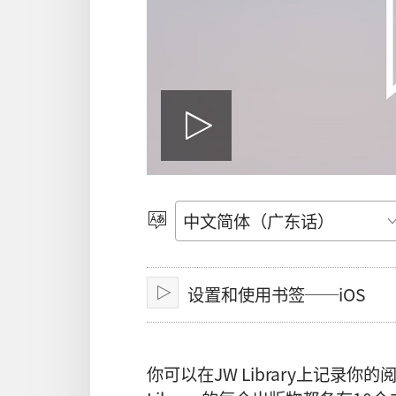
播
放
选
择
语
影
设置和使用书签──iOS
言
播
放
片
你可以在JW Library上记录