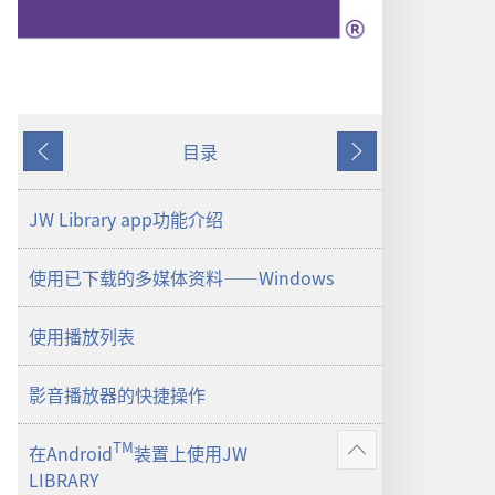
目录
上
下
一
一
页
页
JW Library app功能介绍
使用已下载的多媒体资料——Windows
使用播放列表
影音播放器的快捷操作
TM
在Android
装置上使用JW
显
LIBRARY
示