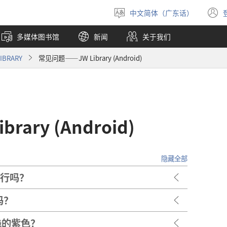
中文简体（广东话）
选
择
多媒体图书馆
新闻
关于我们
语
言
BRARY
常见问题——JW Library (Android)
ary (Android)
隐藏全部
执行吗？
吗？
浅的紫色？