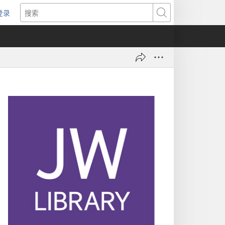
登录
（打
搜
开
索
新
窗
口）