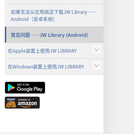
如果无法从应用商店下载JW Library——
Android（安卓系统）
常见问题——JW Library (Android)
在Apple装置上使用JW LIBRARY
显
示
在Windows装置上使用JW LIBRARY
更
显
多
示
更
Android
多
App
on
Available
Google
at
Play
Amazon
（打
（打
开
开