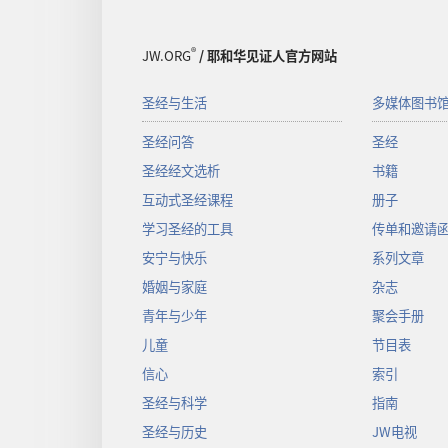
®
JW.ORG
/ 耶和华见证人官方网站
圣经与生活
多媒体图书
圣经问答
圣经
圣经经文选析
书籍
互动式圣经课程
册子
学习圣经的工具
传单和邀请
安宁与快乐
系列文章
婚姻与家庭
杂志
青年与少年
聚会手册
儿童
节目表
信心
索引
圣经与科学
指南
圣经与历史
JW电视