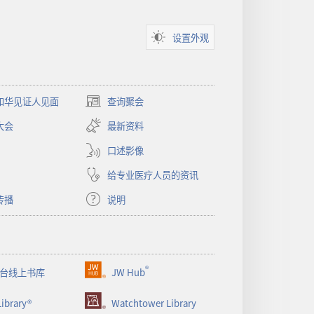
新
新
窗
窗
口）
口）
设置外观
和华见证人见面
查询聚会
（打
开
大会
最新资料
新
窗
口述影像
口）
给专业医疗人员的资讯
传播
说明
®
台线上书库
JW Hub
（打
开
ibrary®
Watchtower Library
新