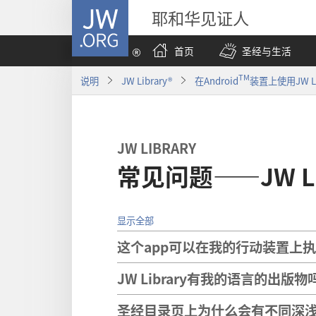
JW.ORG
耶和华见证人
首页
圣经与生活
TM
说明
JW Library®
在Android
装置上使用JW LI
JW LIBRARY
常见问题——JW Libr
显示全部
这个app可以在我的行动装置上
JW Library有我的语言的出版物
圣经目录页上为什么会有不同深