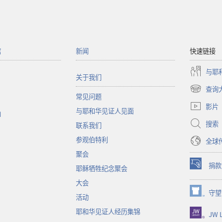
馆
新闻
快速链接
与耶
关于我们
查询
（打
常见问题
开
影片
与耶和华见证人见面
新
函
窗
搜索
联系我们
口）
参观伯特利
全球
聚会
捐款
耶稣牺牲纪念聚会
（打
开
大会
新
守望
（打
活动
窗
开
口）
耶和华见证人经历集锦
JW L
新