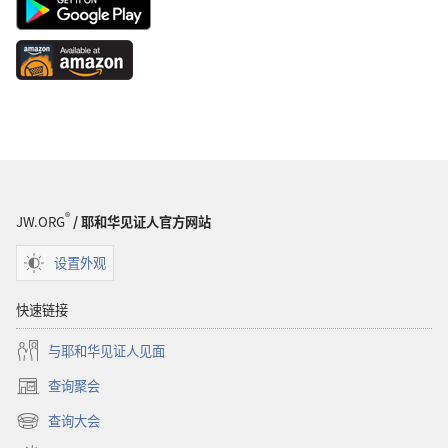
Android
App
on
Available
Google
at
Play
Amazon
（打
（打
开
开
新
新
窗
窗
口）
®
口）
JW.ORG
/ 耶和华见证人官方网站
设置外观
快速链接
与耶和华见证人见面
查询聚会
（打
开
查询大会
（打
新