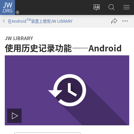
JW.ORG
登
录
更
搜
显
（打
改
索
示
TM
在Android
装置上使用JW LIBRARY
开
网
JW.ORG
菜
新
站
单
JW LIBRARY
窗
语
使用历史记录功能——Android
口）
言
播