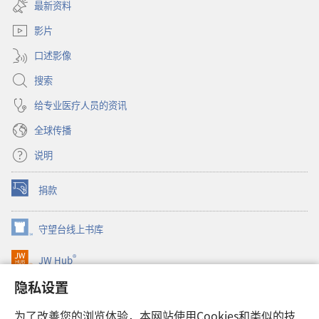
开
窗
最新资料
新
口）
窗
影片
口）
口述影像
搜索
给专业医疗人员的资讯
全球传播
说明
捐款
（打
开
新
守望台线上书库
（打
窗
开
口）
®
JW Hub
新
（打
窗
开
隐私设置
口）
JW Library®
新
窗
为了改善您的浏览体验，本网站使用Cookies和类似的技