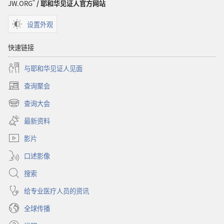
®
JW.ORG
/ 耶和华见证人官方网站
设置外观
快速链接
与耶和华见证人见面
查询聚会
（打
开
查询大会
（打
新
开
窗
最新资料
新
口）
窗
影片
口）
口述影像
搜索
给专业医疗人员的资讯
全球传播