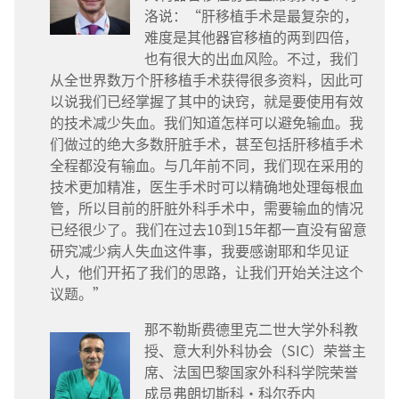
洛说：“肝移植手术是最复杂的，
难度是其他器官移植的两到四倍，
也有很大的出血风险。不过，我们
从全世界数万个肝移植手术获得很多资料，因此可
以说我们已经掌握了其中的诀窍，就是要使用有效
的技术减少失血。我们知道怎样可以避免输血。我
们做过的绝大多数肝脏手术，甚至包括肝移植手术
全程都没有输血。与几年前不同，我们现在采用的
技术更加精准，医生手术时可以精确地处理每根血
管，所以目前的肝脏外科手术中，需要输血的情况
已经很少了。我们在过去10到15年都一直没有留意
研究减少病人失血这件事，我要感谢耶和华见证
人，他们开拓了我们的思路，让我们开始关注这个
议题。”
那不勒斯费德里克二世大学外科教
授、意大利外科协会（SIC）荣誉主
席、法国巴黎国家外科科学院荣誉
成员弗朗切斯科·科尔乔内