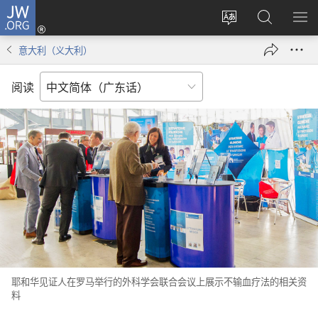
JW.ORG
登
录
更
搜
显
（打
改
索
示
意大利（义大利）
开
网
JW.ORG
菜
新
站
单
阅读
窗
语
口）
言
耶和华见证人在罗马举行的外科学会联合会议上展示不输血疗法的相关资
料