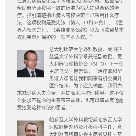
在遇到病情复杂或手术难度大的病人时，这些指引
帮助麻醉师按照一致的标准为病人提供合适的治
疗。指引清楚指出病人有权决定自己采用什么疗
法，这项权利是受宪法（第2、13和32条）、《世
界人权宣言》、《奥维耶多公约》以及《欧盟基本
权利宪章》保护的一项基本人权。”
意大利比萨大学外科教授、美国匹
兹堡大学外科学系兼任副教授、意
大利器官移植协会（SITO）下一任
主席乌戈·博吉说：“治疗耶和华
见证人患者让我和同事有机会提升
医疗技术。为了避免输血，我们力
求减少病人失血量，并提高术后护理质量。这不仅
为要求不输血的患者带来益处，也可以造益其他愿
意接受这种疗法的患者。”
帕多瓦大学外科教授兼帕多瓦大学
医院肝胆外科及肝移植科主任、意
大利器官移植协会主席翁贝托·奇