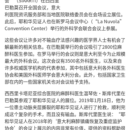
会”（SIAARTI）在西西里
巴勒莫召开全国会议，意大
利医院资讯服务部和当地医院联络委员会在会场设立展位。
此后，耶和华见证人也在新罗马会议中心（“La Nuvola”
Convention Center）举行的外科学会联合会议上参展。
这些会议让许多对不输血疗法感兴趣的医学界人士有机会了
解最新的相关信息。在巴勒莫举行的会议吸引了2800位麻
醉科医生参加。在罗马举行的会议则是意大利至今为止规模
最大的外科会议。这次会议有3500名外科医生，以及来自
许多权威医学机构的代表参加，其中包括意大利各外科医生
协会和美国外科医师学会意大利分会。此外，包括国家卫生
部在内的一些国家机关也对会议给予支持。
西西里卡塔尼亚综合医院的麻醉科医生温琴佐·斯库代里在
巴勒莫参观了耶和华见证人的展位。2019年1月18日，他为
一位患主动脉夹层撕裂的耶和华见证人进行了抢救，顺利完
成这个复杂的手术，而且没有输血。斯库代里医生说：“耶
和华见证人在2018年的‘意大利麻醉镇痛恢复及重症监护
协会’的会议上展示的内容非常有价值，提供的资料帮助很