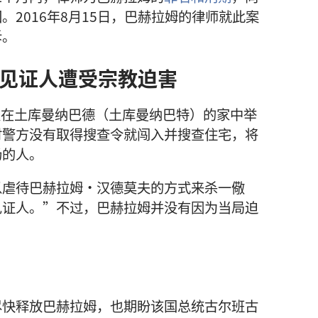
2016年8月15日，巴赫拉姆的律师就此案
诉。
见证人遭受宗教迫害
莫夫在土库曼纳巴德（土库曼纳巴特）的家中举
时警方没有取得搜查令就闯入并搜查住宅，将
场的人。
以虐待巴赫拉姆·汉德莫夫的方式来杀一儆
见证人。”不过，巴赫拉姆并没有因为当局迫
尽快释放巴赫拉姆，也期盼该国总统古尔班古