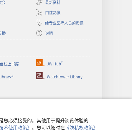
开
大会
最新资料
新
窗
口述影像
口）
给专业医疗人员的资讯
传播
说明
®
台线上书库
JW Hub
（打
开
ibrary®
Watchtower Library
新
窗
口）
行，是您必须接受的。其他用于提升浏览体验的
类似技术使用政策》
。您可以随时在
《隐私权政策》