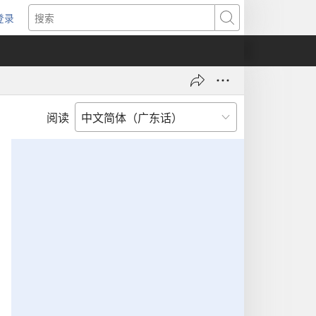
登录
（打
搜
开
索
新
窗
口）
阅读