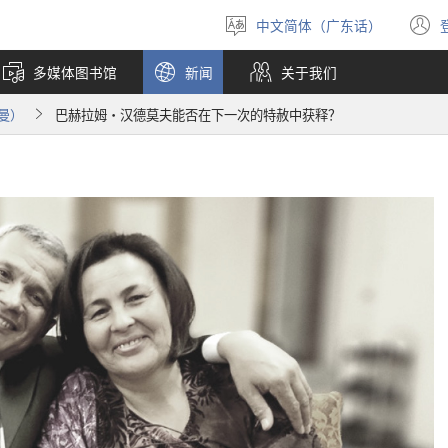
中文简体（广东话）
选
择
多媒体图书馆
新闻
关于我们
语
言
曼）
巴赫拉姆·汉德莫夫能否在下一次的特赦中获释？