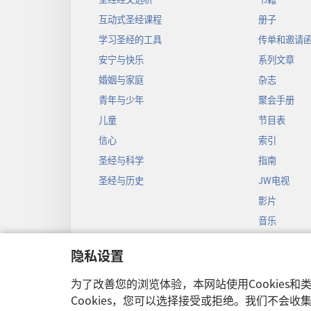
互动式圣经课程
册子
学习圣经的工具
传单和邀请
安宁与快乐
系列文章
婚姻与家庭
杂志
青年与少年
聚会手册
儿童
节目表
信心
索引
圣经与科学
指南
圣经与历史
JW电视
影片
音乐
圣经戏剧录
隐私设置
圣经有声剧
为了改善您的浏览体验，本网站使用Cookies
Cookies，您可以选择接受或拒绝。我们不会