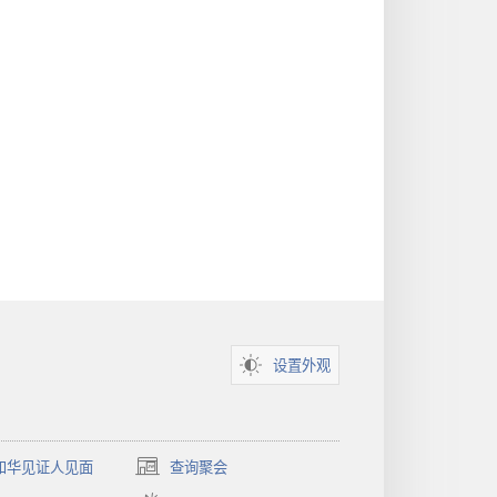
设置外观
和华见证人见面
查询聚会
（打