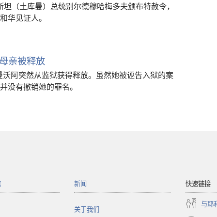
库曼斯坦（土库曼）总统别尔德穆哈梅多夫颁布特赦令，
和华见证人。
母亲被释放
·兰曼沃阿突然从监狱获得释放。虽然她被诬告入狱的案
并没有撤销她的罪名。
馆
新闻
快速链接
与耶
关于我们