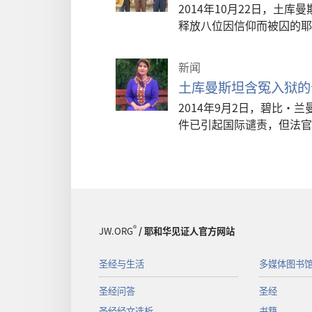
2014年10月22日，土
释放八位因信仰而被囚的耶
新闻
土库曼斯坦含冤入狱的
2014年9月2日，碧比
件已引起国际谴责，但法官
®
JW.ORG
/ 耶和华见证人官方网站
圣经与生活
多媒体图书
圣经问答
圣经
圣经经文选析
书籍