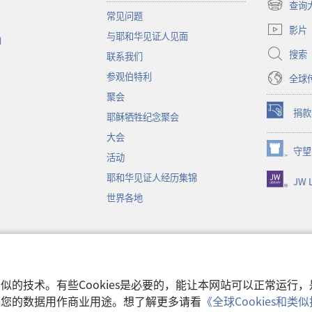
查询
（打
常见问题
开
影片
与耶和华见证人见面
新
函
窗
搜索
联系我们
口）
参观伯特利
全球
聚会
捐款
耶稣牺牲纪念聚会
（打
开
大会
新
守望
（打
活动
窗
开
口）
耶和华见证人经历集锦
JW L
新
窗
世界各地
口）
音
和类似的技术。有些Cookies是必要的，能让本网站可以正常运
收集您的数据用作商业用途。想了解更多请看
《全球Cookies和