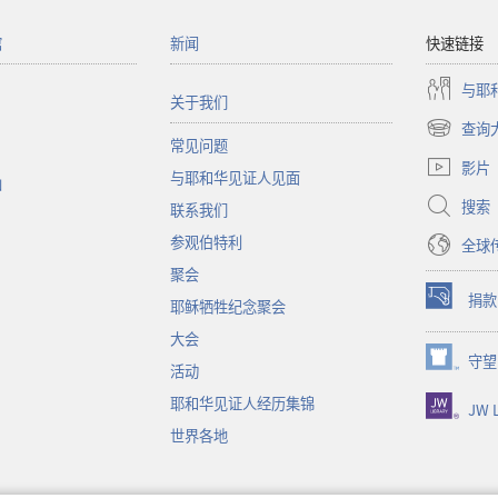
馆
新闻
快速链接
与耶
关于我们
查询
（打
常见问题
开
影片
与耶和华见证人见面
新
函
窗
搜索
联系我们
口）
参观伯特利
全球
聚会
捐款
耶稣牺牲纪念聚会
（打
开
大会
新
守望
（打
活动
窗
开
口）
耶和华见证人经历集锦
JW L
新
窗
世界各地
口）