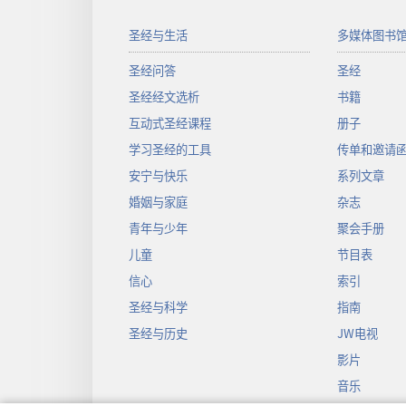
圣经与生活
多媒体图书
圣经问答
圣经
圣经经文选析
书籍
互动式圣经课程
册子
学习圣经的工具
传单和邀请
安宁与快乐
系列文章
婚姻与家庭
杂志
青年与少年
聚会手册
儿童
节目表
信心
索引
圣经与科学
指南
圣经与历史
JW电视
影片
音乐