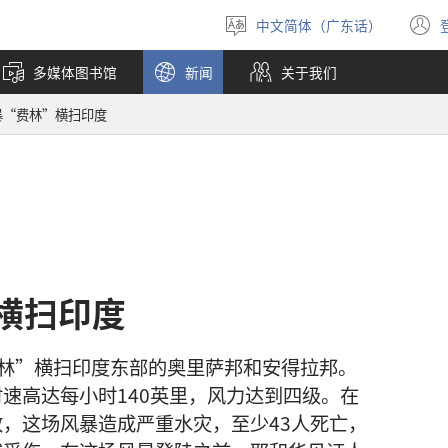
中文简体（广东话）
选
择
多媒体图书馆
新闻
关于我们
语
言
暴“费林”横扫印度
横扫印度
“费林”横扫印度东部的奥里萨邦和安得拉邦。
速高达每小时140英里，风力达到四级。在
，这场风暴造成严重水灾，至少43人死亡，