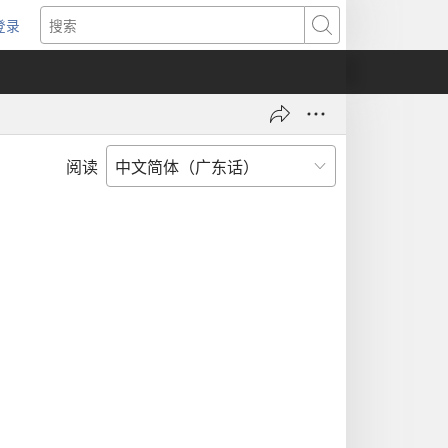
登录
（打
搜
开
索
新
窗
口）
阅读