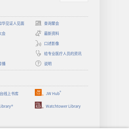
和华见证人见面
查询聚会
（打
开
大会
最新资料
新
窗
口述影像
口）
给专业医疗人员的资讯
传播
说明
®
台线上书库
JW Hub
（打
开
ibrary®
Watchtower Library
新
窗
口）