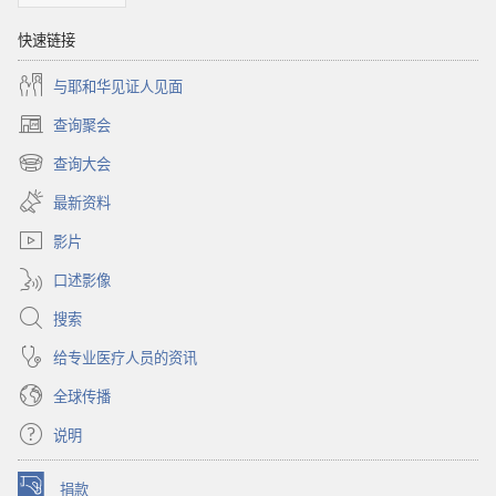
快速链接
与耶和华见证人见面
查询聚会
（打
开
查询大会
（打
新
开
窗
最新资料
新
口）
窗
影片
口）
口述影像
搜索
给专业医疗人员的资讯
全球传播
说明
捐款