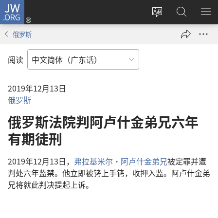
JW.ORG
登
录
更
搜
显
（打
改
索
示
俄罗斯
开
网
JW.ORG
菜
新
站
单
阅读
窗
语
口）
言
2019年12月13日
俄罗斯
俄罗斯法院判阿卢什金弟兄六年
有期徒刑
2019年12月13日，
弗拉基米尔·阿卢什金弟兄
被定罪并遭
判处六年监禁。他立即被铐上手铐，收押入监。阿卢什金弟
兄将就此判决提起上诉。