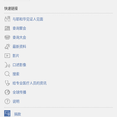
快速链接
与耶和华见证人见面
查询聚会
（打
开
查询大会
（打
新
开
窗
最新资料
新
口）
窗
影片
口）
口述影像
搜索
给专业医疗人员的资讯
全球传播
说明
捐款
（打