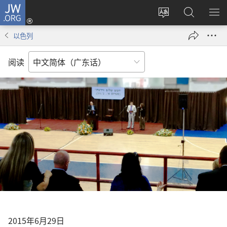
JW.ORG
登
录
更
搜
显
（打
改
索
示
以色列
开
网
JW.ORG
菜
新
站
单
阅读
窗
语
口）
言
2015年6月29日