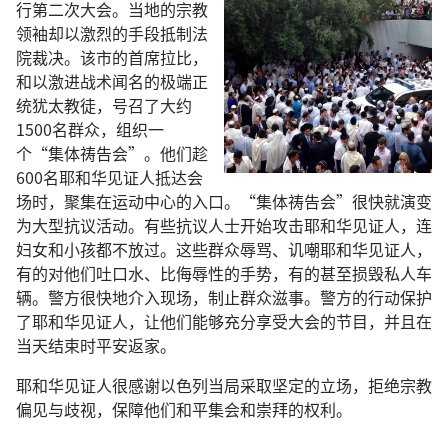
行第二次大会。当地的宗教
领袖却以激烈的手段抵制法
院裁决。该市的首席拉比，
和以激进战术闻名的极端正
统犹太教徒，号召了大约
1500名群众，组织一
个“集体祷告会”。他们趁
600名耶和华见证人抵达会
场时，聚集在运动中心的入口。“集体祷告会”很快就演变
为大型抗议活动。有些抗议人士开始攻击耶和华见证人，连
妇女和小孩都不放过。这些群众辱骂、讥嘲耶和华见证人，
有的对他们吐口水、比侮辱性的手势，有的甚至损毁私人车
辆。警方很快地介入现场，制止群众滋事。警方的行动保护
了耶和华见证人，让他们能够充分享受大会的节目，并且在
当天结束时平安返家。
耶和华见证人很感谢以色列当局采取坚定的立场，拒绝宗教
偏见与歧视，保障他们和平集会和崇拜的权利。