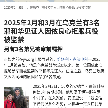
2025年2月和3月，在乌克兰有6名弟兄因依良心拒服兵役被监禁
2025年2月和3月在乌克兰有3名
耶和华见证人因依良心拒服兵役
被监禁
另有3名弟兄被审前羁押
正如之前在jw.org上报导过的，
维塔利·克留申科
于2025
年1月被监禁，他是乌克兰战争爆发以来，第一位因依良心
拒绝参军而被监禁的耶和华见证人。在这之后，乌克兰政府
又因为同样的原因监禁了6名弟兄。
2025年2月3日，50岁的安德里·霍缅科被
判处3年有期徒刑。他和妻子伊琳娜有两
个儿子。在入狱前，安德里说：“我坚信
不管情况多么恶劣，耶和华一定会在我身