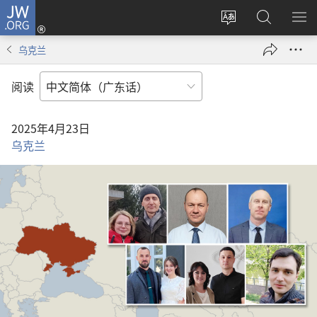
JW.ORG
登
录
更
搜
显
（打
改
索
示
乌克兰
开
网
JW.ORG
菜
新
站
单
阅读
窗
语
口）
言
2025年4月23日
乌克兰