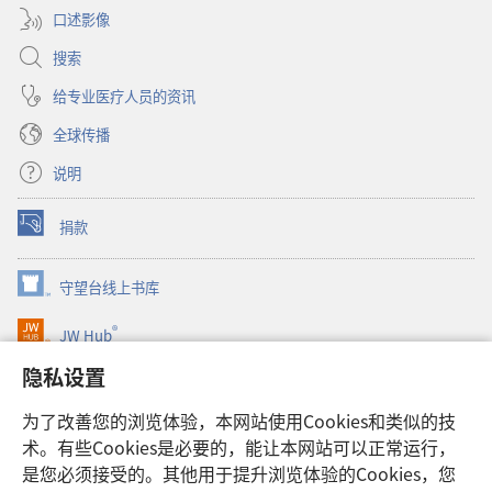
口述影像
搜索
给专业医疗人员的资讯
全球传播
说明
捐款
（打
开
新
守望台线上书库
（打
窗
开
口）
®
JW Hub
新
（打
窗
开
隐私设置
口）
JW Library®
新
窗
为了改善您的浏览体验，本网站使用Cookies和类似的技
口）
Watchtower Library
术。有些Cookies是必要的，能让本网站可以正常运行，
是您必须接受的。其他用于提升浏览体验的Cookies，您