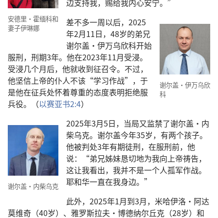
边支持我，赐给我内心安宁。”
安德里·霍缅科和
差不多一周以后，2025
妻子伊琳娜
年2月11日，48岁的弟兄
谢尔盖·伊万乌欣科开始
服刑，刑期3年。他在2023年11月受浸。
受浸几个月后，他就收到征召令。不过，
他坚信上帝的仆人不该“学习作战”，于
谢尔盖·伊万乌欣
是他在征兵处怀着尊重的态度表明拒绝服
科
兵役。（
以赛亚书2:4
）
2025年3月5日，当局又监禁了谢尔盖·内
柴乌克。谢尔盖今年35岁，有两个孩子。
他被判处3年有期徒刑，在服刑前，他
说：“弟兄姊妹恳切地为我向上帝祷告，
这让我看出，我并不是一个人孤军作战。
耶和华一直在我身边。”
谢尔盖·内柴乌克
此外，2025年1月到3月，米哈伊洛·阿达
莫维奇（40岁）、雅罗斯拉夫·博德纳尔丘克（28岁）和