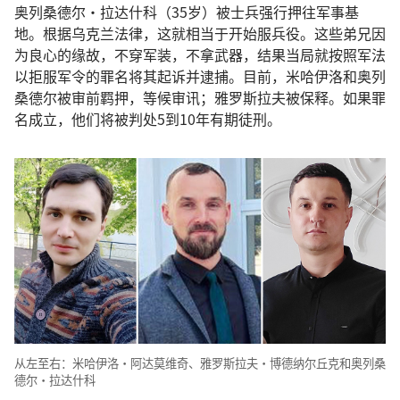
奥列桑德尔·拉达什科（35岁）被士兵强行押往军事基
地。根据乌克兰法律，这就相当于开始服兵役。这些弟兄因
为良心的缘故，不穿军装，不拿武器，结果当局就按照军法
以拒服军令的罪名将其起诉并逮捕。目前，米哈伊洛和奥列
桑德尔被审前羁押，等候审讯；雅罗斯拉夫被保释。如果罪
名成立，他们将被判处5到10年有期徒刑。
从左至右：米哈伊洛·阿达莫维奇、雅罗斯拉夫·博德纳尔丘克和奥列桑
德尔·拉达什科