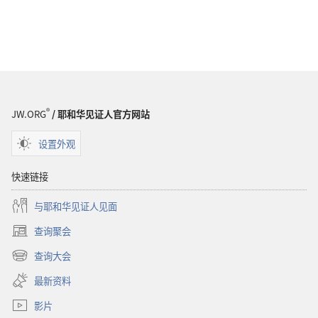
®
JW.ORG
/ 耶和华见证人官方网站
设置外观
快速链接
与耶和华见证人见面
查询聚会
（打
开
查询大会
（打
新
开
窗
最新资料
新
口）
窗
影片
口）