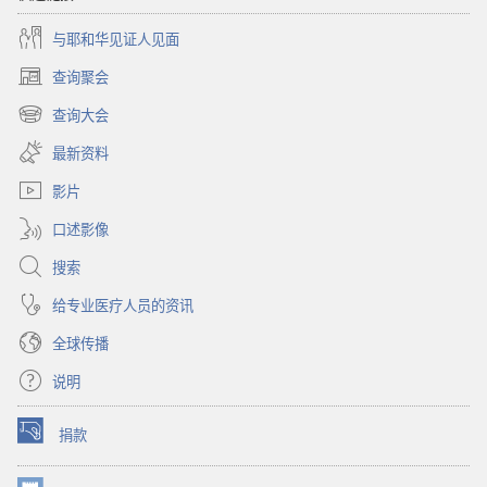
与耶和华见证人见面
查询聚会
（打
开
查询大会
（打
新
开
窗
最新资料
新
口）
窗
影片
口）
口述影像
搜索
给专业医疗人员的资讯
全球传播
说明
捐款
（打
开
新