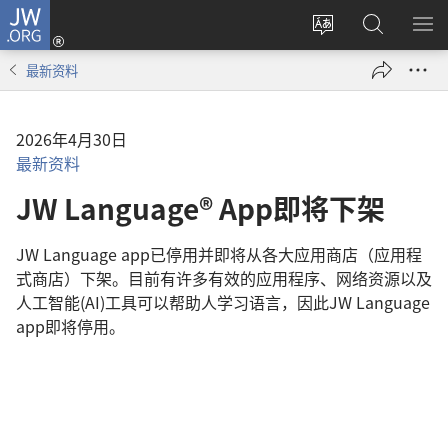
JW.ORG
登
录
更
搜
显
（打
改
索
示
最新资料
开
网
JW.ORG
菜
新
站
单
窗
语
2026年4月30日
口）
言
最新资料
JW Language® App即将下架
JW Language app已停用并即将从各大应用商店（应用程
式商店）下架。⽬前有许多有效的应⽤程序、网络资源以及
⼈⼯智能(AI)⼯具可以帮助人学习语言，因此JW Language
app即将停⽤。