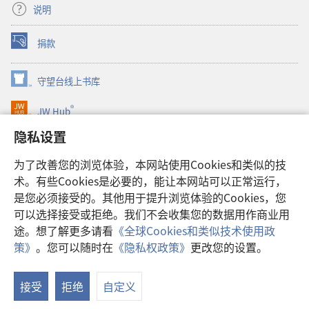
说明
捐款
（打
开
新
守望台线上书库
（打
窗
开
口）
®
JW Hub
新
（打
窗
开
隐私设置
口）
JW Library®
新
窗
为了改善您的浏览体验，本网站使用Cookies和类似的技
口）
Watchtower Library
术。有些Cookies是必要的，能让本网站可以正常运行，
是您必须接受的。其他用于提升浏览体验的Cookies，您
可以选择接受或拒绝。我们不会收集您的数据用作商业用
途。想了解更多请看
《全球Cookies和类似技术使用政
Copyright
© 2026 Watch Tower Bible and Tract Society of Pennsylvania.
策》
。您可以随时在
《隐私权政策》
更改您的设置。
显
使用条款
|
隐私权政策
|
隐私设置
示
接受
拒绝
自定义
目
录