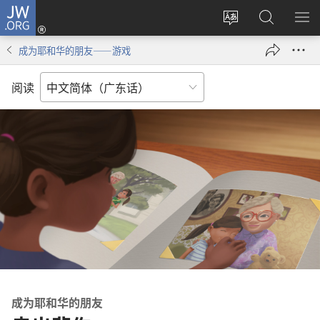
JW.ORG
登
录
更
搜
显
（打
改
索
示
成为耶和华的朋友——游戏
开
网
JW.ORG
菜
新
站
单
阅读
窗
语
口）
言
成为耶和华的朋友