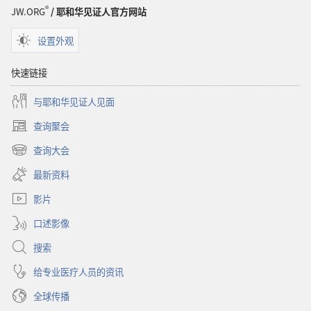
载
®
JW.ORG
/ 耶和华见证人官方网站
选
项
设置外观
成
为
快速链接
耶
与耶和华见证人见面
和
华
查询聚会
（打
的
开
查询大会
朋
（打
新
开
窗
友
最新资料
新
口）
——
窗
影片
游
口）
戏
口述影像
搜索
给专业医疗人员的资讯
全球传播