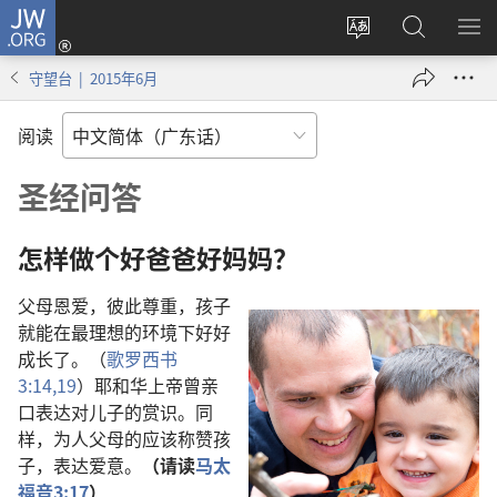
JW.ORG
登
录
更
搜
显
（打
改
索
示
守望台 | 2015年6月
开
网
JW.ORG
菜
新
站
单
阅读
窗
语
口）
言
圣经问答
怎样做个好爸爸好妈妈？
父母恩爱，彼此尊重，孩子
就能在最理想的环境下好好
成长了。（
歌罗西书
3:14,
19
）耶和华上帝曾亲
口表达对儿子的赏识。同
样，为人父母的应该称赞孩
子，表达爱意。
（请读
马太
福音3:17
）