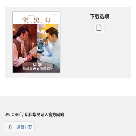
下载选项
电
子
出
版
物
下
载
选
项
守
望
台
®
JW.ORG
/ 耶和华见证人官方网站
科
学
设置外观
能