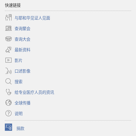
解
快速链接
答
与耶和华见证人见面
所
有
查询聚会
（打
问
开
查询大会
题
（打
新
吗？
开
窗
最新资料
新
口）
窗
影片
口）
口述影像
搜索
给专业医疗人员的资讯
全球传播
说明
捐款
（打