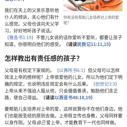
我们在天上的父亲乐意听他
仆人的倾诉，关心他们有什
你有没有帮助儿女培养对上帝的爱
呢？
么感觉。父母也该向天父学
习，好好地听孩子说话。
（
雅各书1:19
）不管儿女说的话你爱听不爱听，都要让孩子
知道，你很明白他们的感受。
（请读
民数记11:11,
15
）
怎样教出有责任感的孩子？
父母是有权定下家规的。（
以弗所书6:1
）但父母可以怎样
效法上帝的榜样呢？上帝很爱他的儿女，所以为他们定下明
确的规定，也说明违反规定会有什么后果。（
创世记3:3
）
上帝从来不强迫人服从他，只会循循善诱，勉励他们走正
路，使自己得益。
（请读
以赛亚书48:18,19
）
要帮助儿女培养对上帝的爱，这样就算你不在他们身边，他
们也能按圣经的原则去做。上帝既言传也身教，父母同样要
以身作则。父母
自己
爱上帝，才能教育下一代也同样做。