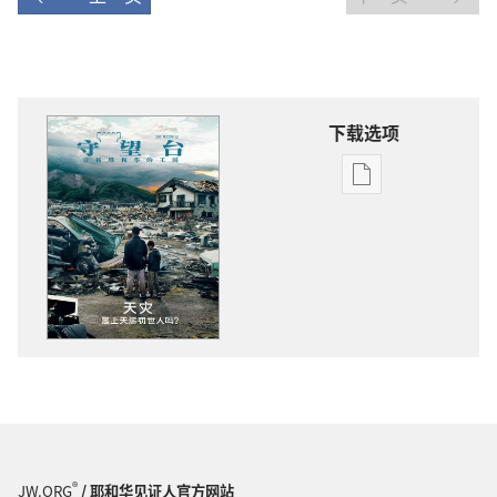
下载选项
电
子
出
版
物
下
载
选
项
守
望
台
®
JW.ORG
/ 耶和华见证人官方网站