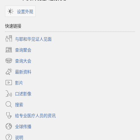
2011
年
设置外观
12
月
快速链接
与耶和华见证人见面
查询聚会
（打
开
查询大会
（打
新
开
窗
最新资料
新
口）
窗
影片
口）
口述影像
搜索
给专业医疗人员的资讯
全球传播
说明