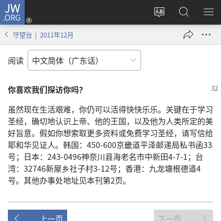
JW.ORG
登
录
更
搜
显
（打
改
索
示
守望台 | 2011年12月
开
网
JW.ORG
菜
新
站
单
阅读
窗
语
口）
言
你喜欢我们探访你吗？
虽然现在生活艰难，你仍可以活得快快乐乐。关键在于学习
圣经，确切地认识上帝、他的王国，以及他为人类所定的美
好旨意。假如你想索取更多资料或免费学习圣经，请写信给
耶和华见证人。韩国：450-600京畿道平泽邮递局私书函33
号；日本：243-0496神奈川县海老名市中新田4-7-1；台
湾：32746新屋乡社子村3-12号；香港：九龙塘根德道4
号。其他办事处地址见本刊第2页。
上一页
下一页