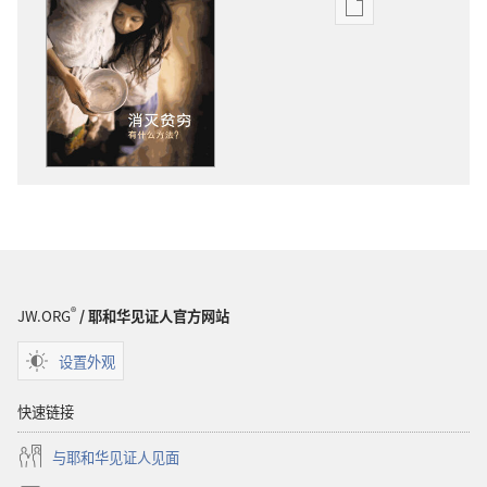
电
子
出
版
物
下
载
选
项
守
望
台
®
JW.ORG
/ 耶和华见证人官方网站
2011
年
设置外观
6
月
快速链接
与耶和华见证人见面