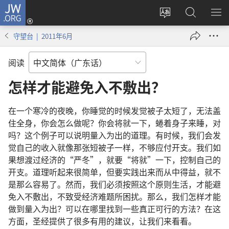
JW.ORG
登
录
更
搜
显
（打
改
索
示
守望台 | 2011年6月
开
网
JW.ORG
菜
新
站
单
阅读
窗
语
口）
言
怎样才能避免入不敷出？
在一个寒冷的夜晚，你睡觉的时候发觉被子太短了，无法盖
住全身，你会怎么做呢？你会将就一下，蜷着身子来睡，对
吗？这个例子可以说明量入为出的道理。有时候，我们会发
觉自己的收入就像那张短被子一样，不够应付开支。我们如
果想渡过经济的“严冬”，就要“将就”一下，控制自己的
开支。道理听起来很简单，但要实践出来而从中得益，就不
是那么容易了。然而，我们必须按照这个原则生活，才能避
免入不敷出，不致受经济难题所困扰。那么，我们怎样才能
做到量入为出？可以在哪里找到一些真正可行的方法？在这
方面，圣经提供了很多有用的建议，让我们来看看。