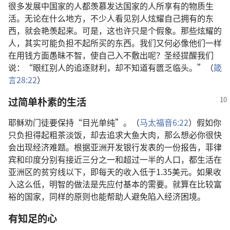
很多发展中国家的人都羡慕发达国家的人所享有的物质生
活。无论在什么地方，不少人看见别人炫耀自己拥有的东
西，就会艳羡起来。可是，这也许只是个假象。那些炫耀的
人，其实可能负担不起所买的东西。我们又何必像他们一样
在用钱方面愚昧不智，使自己入不敷出呢？圣经提醒我们
说：“眼红别人的追逐财利，却不知道有匮乏临头。”（
箴
言28:22
）
过简单朴素的生活
耶稣劝门徒要保持“目光单纯”。（
马太福音6:22
）假如你
只负担得起粗茶淡饭，却去追求大鱼大肉，那么想必你很快
会出现经济难题。根据亚洲开发银行发表的一份报告，菲律
宾和印度分别有接近三分之一和超过一半的人口，都生活在
亚洲区的贫穷线以下，即每天的收入低于1.35美元。如果收
入这么低，明智的做法是先应付基本的需要。就算在比较富
裕的国家，同样的原则也能帮助人避免陷入经济困境。
有知足的心