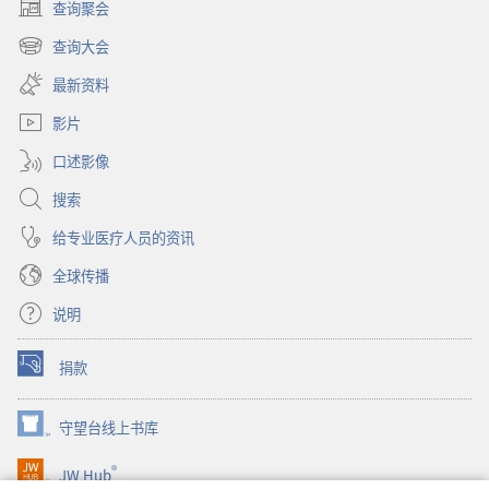
查询聚会
（打
开
查询大会
（打
新
开
窗
最新资料
新
口）
窗
影片
口）
口述影像
搜索
给专业医疗人员的资讯
全球传播
说明
捐款
（打
开
新
守望台线上书库
（打
窗
开
口）
®
JW Hub
新
（打