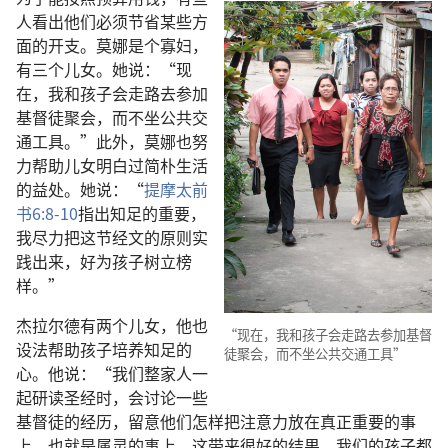
人看出他们必须节省某些方
面的开支。莫娜是个寡妇，
有三个儿女。她说：“现
在，我和孩子会走路去参加
基督徒聚会，而不坐公共交
通工具。”此外，莫娜也努
力帮助儿女明白过简朴生活
的益处。她说：“
提摩太前
书6:8-10
指出知足的重要，
我尽力把这节经文的原则实
践出来，好为孩子树立榜
样。”
杰拉尔德有两个儿女，他也
“现在，我和孩子会走路去参加基督
设法帮助孩子培养知足的
徒聚会，而不坐公共交通工具”
心。他说：“我们整家人一
起研读圣经时，会讨论一些
基督徒的经历，留意他们怎样把注意力放在真正重要的事
上，也就是属灵的事上。这带来很好的结果，我们的孩子都