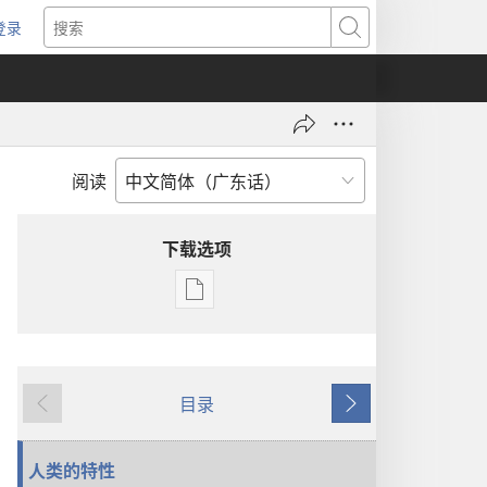
登录
（打
搜
开
索
新
窗
口）
阅读
下载选项
电
子
出
版
目录
物
上
下
下
一
一
载
页
页
人类的特性
选