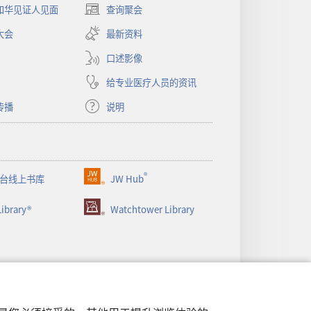
和华见证人见面
查询聚会
（打
开
大会
最新资料
新
窗
口述影像
口）
给专业医疗人员的资讯
传播
说明
®
台线上书库
JW Hub
（打
开
ibrary®
Watchtower Library
新
窗
口）