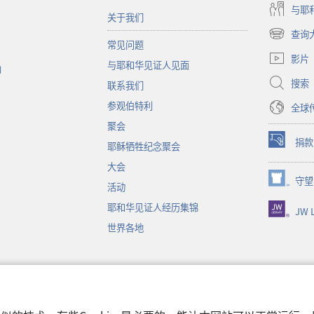
与耶
关于我们
查询
（打
常见问题
开
影片
与耶和华见证人见面
新
函
窗
搜索
联系我们
口）
参观伯特利
全球
聚会
捐款
耶稣牺牲纪念聚会
（打
开
大会
新
守望
（打
活动
窗
开
口）
耶和华见证人经历集锦
JW L
新
窗
世界各地
口）
音