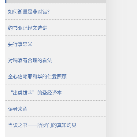
项
如何衡量是非对错？
《守
望
约书亚记经文选讲
台》
（研
读
要行事忠义
版）
2004
对喝酒有合理的看法
年
12
全心信赖耶和华的仁爱照顾
月
1
“出类拔萃”的圣经译本
日
读者来函
当读之书——所罗门的真知灼见