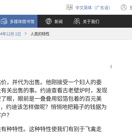
中文简体（广东话）
选
择
多媒体图书馆
新闻
关于我们
语
言
4年12月 1日
人类的特性
估价，并代为出售。他刚接受一个妇人的委
及有关出售的事。约迪查看古老壁炉时，发现
傻了眼，眼前是一叠叠用铝箔包着的百元美
无人，约迪该怎样做呢？悄悄地把箱子的钱据为
客户？
类有种特性。这种特性使我们有别于飞禽走