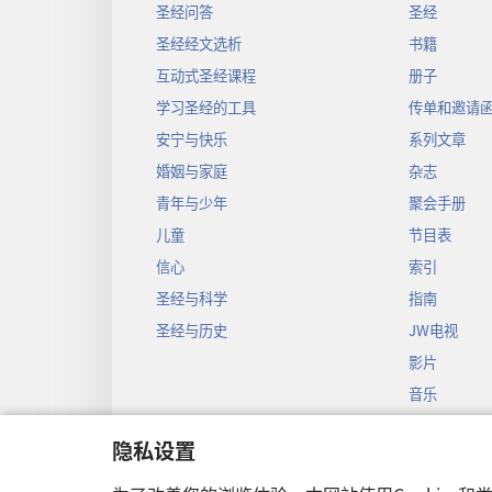
圣经问答
圣经
圣经经文选析
书籍
互动式圣经课程
册子
学习圣经的工具
传单和邀请
安宁与快乐
系列文章
婚姻与家庭
杂志
青年与少年
聚会手册
儿童
节目表
信心
索引
圣经与科学
指南
圣经与历史
JW电视
影片
音乐
圣经戏剧录
隐私设置
圣经有声剧