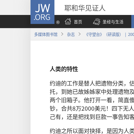
JW.ORG
耶和华见证人
首页
圣经与生活
多媒体图书馆
杂志
《守望台》（研读版） | 200
人类的特性
约迪的工作是替人把遗物分类，
托，到她已故姊姊家中处理遗物
两个旧箱子。他打开一看，简直
钞，合共8万2000美元！四下
己有，还是把找到巨款一事告知
约迪之所以面对抉择，是因为人