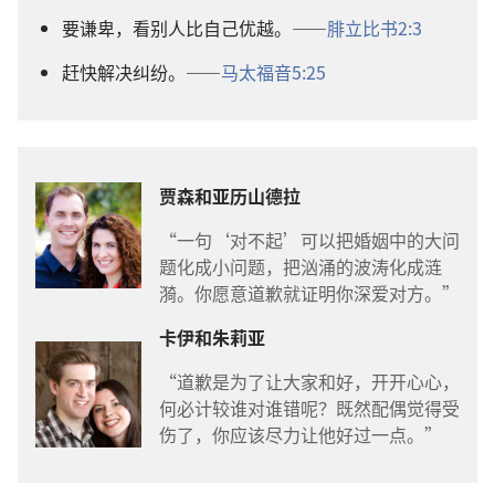
要谦卑，看别人比自己优越。——
腓立比书2:3
赶快解决纠纷。——
马太福音5:25
贾森和亚历山德拉
“一句‘对不起’可以把婚姻中的大问
题化成小问题，把汹涌的波涛化成涟
漪。你愿意道歉就证明你深爱对方。”
卡伊和朱莉亚
“道歉是为了让大家和好，开开心心，
何必计较谁对谁错呢？既然配偶觉得受
伤了，你应该尽力让他好过一点。”