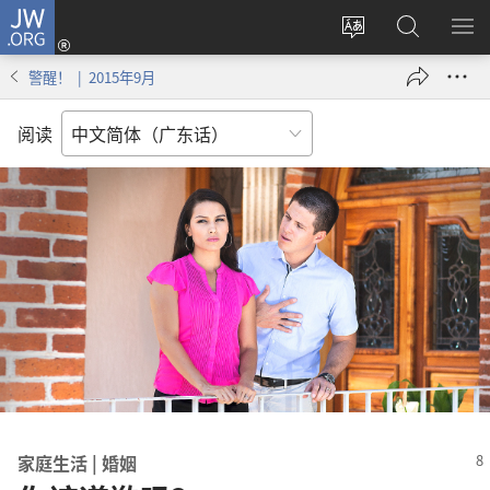
JW.ORG
登
录
更
搜
显
（打
改
索
示
警醒！ | 2015年9月
开
网
JW.ORG
菜
新
站
单
阅读
窗
语
口）
言
家庭生活 | 婚姻