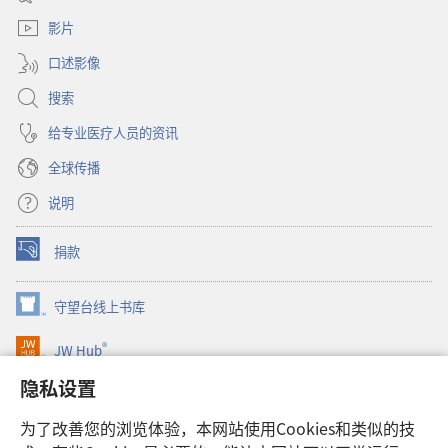
新
口）
窗
影片
口）
口述影像
搜索
给专业医疗人员的资讯
全球传播
说明
捐款
（打
开
新
守望台线上书库
（打
窗
开
口）
®
JW Hub
新
（打
窗
开
隐私设置
口）
JW Library®
新
窗
为了改善您的浏览体验，本网站使用Cookies和类似的技
口）
Watchtower Library