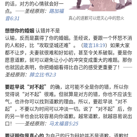
的话，对方的心情就会好一
点。
——圣经原则：
路加福
音6:31
真心的道歉可以熄灭心中的怒火
想想你的婚姻
认错并不是
认输，反而是赢得了你的婚姻。圣经说，要跟一个怀怒不消
的人和好，比“攻取坚城还难”。（
箴言18:19
）如果大家
都不让步，夫妻就很难和好如初，甚至令关系破裂。要是你
愿意道歉，就可以避免让小小的冲突变成重大的难题。那你
也就因此表明，你把婚姻看得比自己的感受更重要了！
——
圣经原则：
腓立比书2:3
要趁早说“对不起”
的确，这可能不全是你的错，所以你
觉得说“对不起”很难。但就算是对方的错，你也不应该生
气，也许你可以找到道歉的理由。所以，要趁早说“对不
起”，不要以为时间可以冲淡一切。说了“对不起”后，你
的另一半也会比较容易向你道歉。越常道歉，就越容易说出
口！
——圣经原则：
马太福音5:25
要证明你是真心的
为自己的行为辩护并不是道歉。道歉时