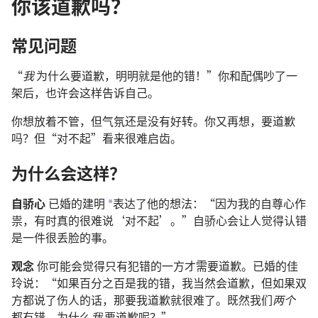
你该道歉吗？
常见问题
“
我
为什么要道歉，明明就是他的错！”你和配偶吵了一
架后，也许会这样告诉自己。
你想放着不管，但气氛还是没有好转。你又再想，要道歉
吗？但“对不起”看来很难启齿。
为什么会这样？
自骄心
已婚的建明
表达了他的想法：“因为我的自尊心作
*
祟，有时真的很难说‘对不起’。”自骄心会让人觉得认错
是一件很丢脸的事。
观念
你可能会觉得只有犯错的一方才需要道歉。已婚的佳
玲说：“如果百分之百是我的错，我当然会道歉，但如果双
方都说了伤人的话，那要我道歉就很难了。既然我们
两个
都有错，为什么
我
要道歉呢？”