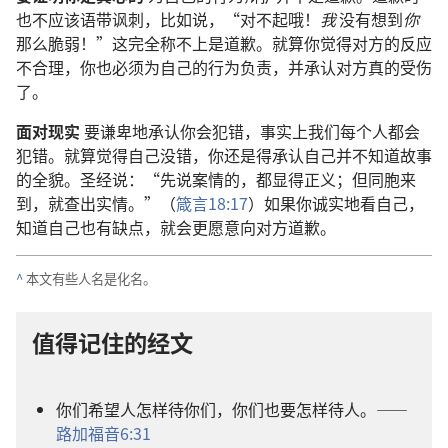
也不应该语带讽刺，比如说，“对不起哦！
我
没有想到
你
那么脆弱！”这完全称不上是道歉。就算你觉得对方的反应
不合理，你也必须为自己的行为负责，并承认对方真的受伤
了。
面对现实
要谦卑地承认你会犯错，事实上我们每个人都会
犯错。就算觉得自己没错，你还是得承认自己并不知道故事
的全貌。圣经说：“先说案情的，都显得正义；但同胞来
到，就查出实情。”（
箴言18:17
）如果你诚实地看自己，
知道自己也有缺点，就会更愿意向对方道歉。
^
本文有些人名是化名。
值得记住的经文
你们希望人怎样待你们，你们也要怎样待人。——
路加福音6:31