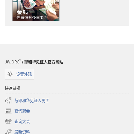
版
物
下
载
选
项
警
醒！
金
®
JW.ORG
/ 耶和华见证人官方网站
钱
——
设置外观
你
看
快速链接
得
与耶和华见证人见面
有
多
查询聚会
（打
重
开
查询大会
要？
（打
新
开
窗
最新资料