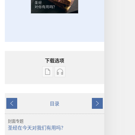
下载选项
电
录
子
音
出
下
版
载
目录
物
选
上
下
下
项
一
一
载
警
页
页
封面专题
选
醒！
圣经在今天对我们有用吗？
项
圣