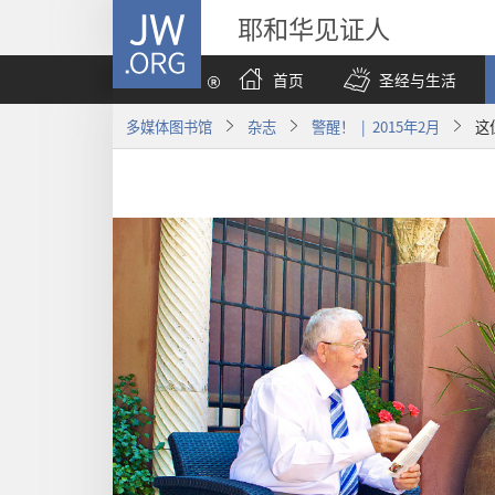
JW.ORG
耶和华见证人
首页
圣经与生活
多媒体图书馆
杂志
警醒！ | 2015年2月
这