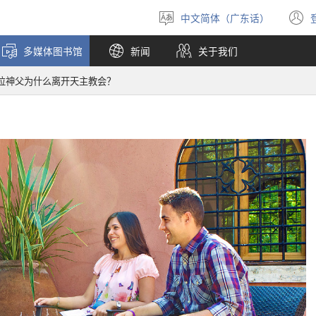
中文简体（广东话）
选
择
多媒体图书馆
新闻
关于我们
语
言
位神父为什么离开天主教会？