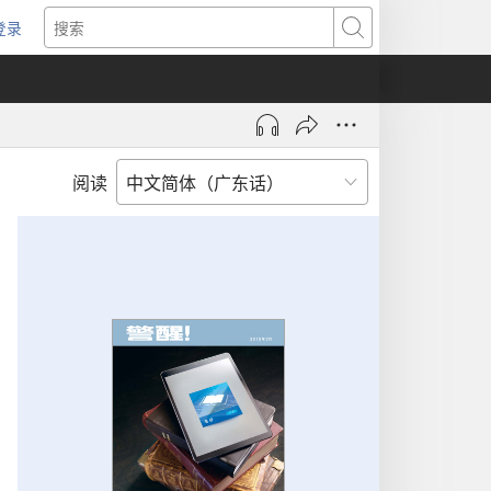
登录
（打
搜
开
索
新
窗
口）
阅读