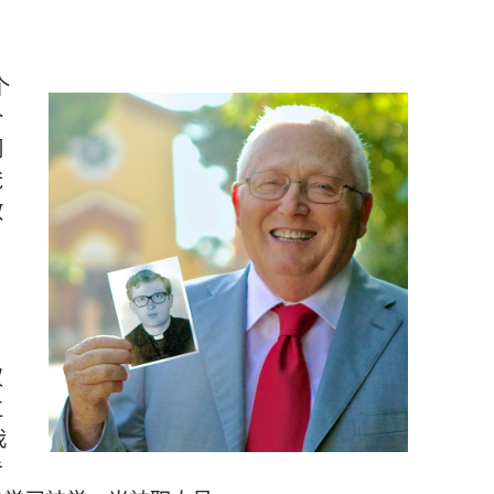
个
个
们
爸
教
仪
立
我
专