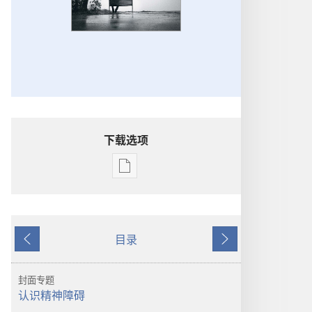
下载选项
电
子
出
版
目录
物
上
下
下
一
一
载
页
页
封面专题
选
认识精神障碍
项