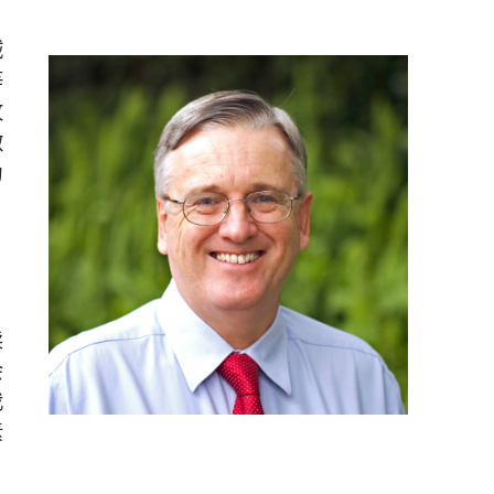
诚
等
攻
做
为
卖
会
我
素