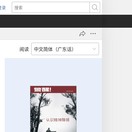
登录
（打
搜
开
索
新
窗
口）
阅读