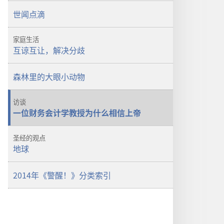
警
世闻点滴
醒！
认
家庭生活
识
互谅互让，解决分歧
精
神
森林里的大眼小动物
障
碍
访谈
一位财务会计学教授为什么相信上帝
圣经的观点
地球
2014年《警醒！》分类索引