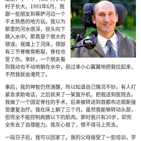
村子长大。1991年6月，我
跟一些朋友到蒂萨河边一个
不太熟悉的地方玩。我以为
那里的河水很深，就头向下
跳入水中。那真是个很大的
错误。我撞上了河床，颈部
有三节脊椎骨断裂，脊柱也
受了伤。幸好，一个朋友看
到我动也不动地躺在水中，就过来小心翼翼地把我拉起来，
不然我就会淹死了。
事后，我的神智仍然清醒，所以知道自己情况不妙。有人打
紧急求助电话，之后就来了一架直升机，把我送到医院去。
我做了一个固定脊柱的手术，后来被转送到首都布达佩斯接
受康复治疗。我在床上躺了三个月。虽然我能够转动头部，
但完全不能控制肩膀以下的肌肉。那时我只有20岁，却完
全失去了自理能力。我灰心极了，恨不得马上死去。
一段日子后，我可以回家了。我的父母接受了一些培训，学