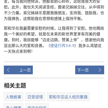
友，每当我向他倾诉，他都会耐心聆听，这给我很大的安
慰。此外，我也天天阅读圣经，跟弟兄姊妹交往，从中得到
不少力量。弟兄姊妹乐意跟我做朋友，支持我、鼓励我，也
为我祷告，这帮助我在思想和感情上保持平衡。
耶和华在我最需要安慰的时候，让我得到了安慰。他也赐给
我一个美好的希望，就是在未来的新世界里享有完美的健
康。到时，我就能够“边走边跳，赞美上帝”，感谢他向我
显出那么大的爱和良善。（
使徒行传3:6-9
）我多么渴望这
一天快点来到啊！
上一页
下一页
相关主题
人物故事
忍受逆境
耶和华见证人经历集锦
身心健康
安宁与快乐