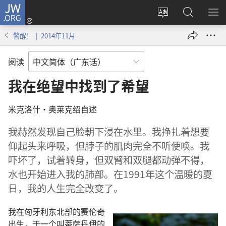
JW.ORG
登
录
更
搜
显
（打
改
索
示
警醒！ | 2014年11月
开
网
JW.ORG
菜
新
站
单
阅读
窗
语
口）
言
我在绝望中找到了希望
米克洛什·奥莱克绍自述
我赫然发现自己脸朝下浸在水里。我挣扎着想要
仰起头来呼吸，但脖子的肌肉完全不听使唤。我
吓坏了，试着转身，但双臂和双腿都动弹不得，
水也开始进入我的肺部。在1991年这个温暖的夏
日，我的人生完全改变了。
我在匈牙利东北部的赛伦奇
出生，于一个叫蒂萨丹伊的