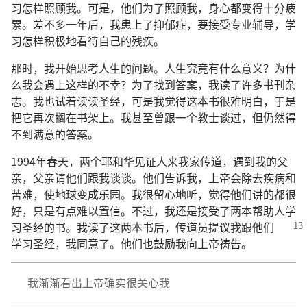
习怎样照顾我。可是，他们为了照顾我，身心都变得十分疲
累。差不多一年后，我患上了抑郁症，要接受专业辅导，学
习怎样积极地看待自己的残疾。
那时，我开始思考人生的问题。人生究竟有什么意义？为什
么我会遇上这样的不幸？为了找到答案，我读了许多书刊杂
志。我也试着读读圣经，可是我觉得这本书很难明白，于是
把它再次搁在书架上。我甚至曾跟一个教士谈过，但仍然得
不到满意的答案。
1994年春天，两个耶和华见证人来我家传道，遇到我的父
亲，父亲请他们跟我谈谈。他们告诉我，上帝会除去疾病和
苦难，使地球变成乐园。我很留心地听，觉得他们讲的都很
好，只是有点难以置信。不过，我还是接受了两本帮助人学
习圣经的书。我读了这两本书后，传道员提议
我跟他们
学习圣经，我同意了。他们也鼓励我向上帝祷告。
我渐渐看出上帝确实很关心我