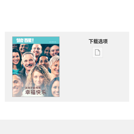
下载选项
电
子
出
版
物
下
载
选
项
警
醒！