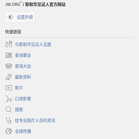
怎
®
JW.ORG
/ 耶和华见证人官方网站
样
才
设置外观
能
得
快速链接
到
与耶和华见证人见面
幸
福
查询聚会
（打
快
开
查询大会
乐
（打
新
开
窗
最新资料
新
口）
窗
影片
口）
口述影像
搜索
给专业医疗人员的资讯
全球传播