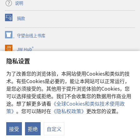
说明
捐款
（打
开
新
守望台线上书库
（打
窗
开
口）
®
JW Hub
新
（打
窗
开
隐私设置
口）
JW Library®
新
窗
为了改善您的浏览体验，本网站使用Cookies和类似的技
口）
Watchtower Library
术。有些Cookies是必要的，能让本网站可以正常运行，
是您必须接受的。其他用于提升浏览体验的Cookies，您
可以选择接受或拒绝。我们不会收集您的数据用作商业用
途。想了解更多请看
《全球Cookies和类似技术使用政
Copyright
© 2026 Watch Tower Bible and Tract Society of Pennsylvania.
策》
。您可以随时在
《隐私权政策》
更改您的设置。
显
使用条款
|
隐私权政策
|
隐私设置
示
接受
拒绝
自定义
目
录