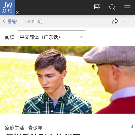
JW.ORG
登
录
更
搜
显
（打
改
索
示
警醒！ | 2014年4月
开
网
JW.ORG
菜
新
站
单
阅读
窗
语
口）
言
家庭生活 | 青少年