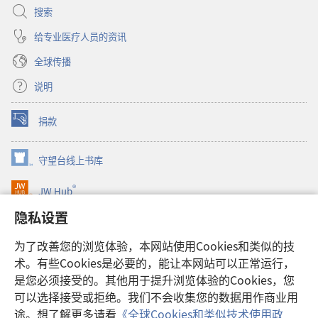
搜索
给专业医疗人员的资讯
全球传播
说明
捐款
（打
开
新
守望台线上书库
（打
窗
开
口）
®
JW Hub
新
（打
窗
开
隐私设置
口）
JW Library®
新
窗
为了改善您的浏览体验，本网站使用Cookies和类似的技
口）
Watchtower Library
术。有些Cookies是必要的，能让本网站可以正常运行，
是您必须接受的。其他用于提升浏览体验的Cookies，您
可以选择接受或拒绝。我们不会收集您的数据用作商业用
途。想了解更多请看
《全球Cookies和类似技术使用政