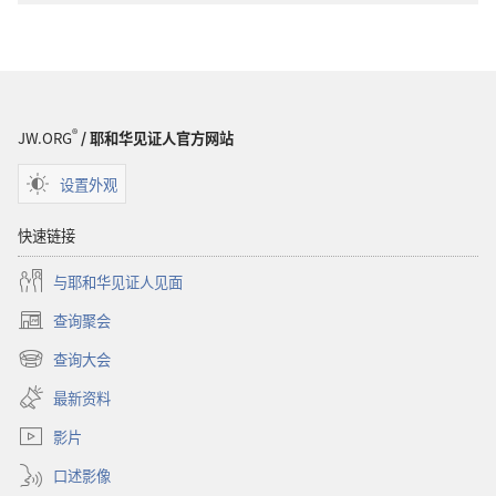
选
项
警
醒！
为
®
JW.ORG
/ 耶和华见证人官方网站
什
么
设置外观
要
活
快速链接
下
与耶和华见证人见面
去？
——
查询聚会
（打
三
开
查询大会
个
（打
新
重
开
窗
最新资料
新
口）
要
窗
影片
理
口）
由
口述影像