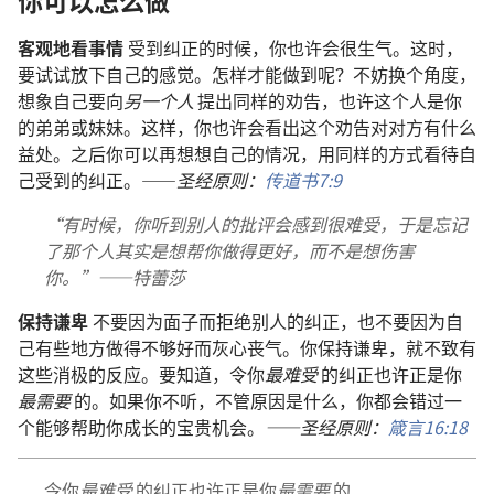
客观地看事情
受到纠正的时候，你也许会很生气。这时，
要试试放下自己的感觉。怎样才能做到呢？不妨换个角度，
想象自己要向
另一个人
提出同样的劝告，也许这个人是你
的弟弟或妹妹。这样，你也许会看出这个劝告对对方有什么
益处。之后你可以再想想自己的情况，用同样的方式看待自
己受到的纠正。——
圣经原则：
传道书7:9
“有时候，你听到别人的批评会感到很难受，于是忘记
了那个人其实是想帮你做得更好，而不是想伤害
你。”——特蕾莎
保持谦卑
不要因为面子而拒绝别人的纠正，也不要因为自
己有些地方做得不够好而灰心丧气。你保持谦卑，就不致有
这些消极的反应。要知道，令你
最难受
的纠正也许正是你
最需要
的。如果你不听，不管原因是什么，你都会错过一
个能够帮助你成长的宝贵机会。
——圣经原则：
箴言16:18
令你
最难受
的纠正也许正是你
最需要
的