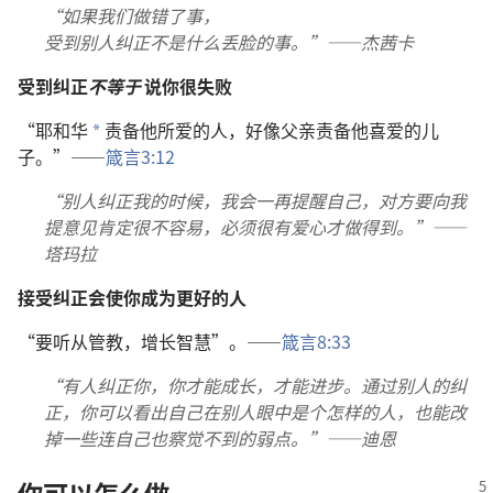
“如果我们做错了事，
受到别人纠正不是什么丢脸的事。”——杰茜卡
受到纠正
不等于
说你很失败
“耶和华
责备他所爱的人，好像父亲责备他喜爱的儿
*
子。”——
箴言3:12
“别人纠正我的时候，我会一再提醒自己，对方要向我
提意见肯定很不容易，必须很有爱心才做得到。”——
塔玛拉
接受纠正会使你成为更好的人
“要听从管教，增长智慧”。——
箴言8:33
“有人纠正你，你才能成长，才能进步。通过别人的纠
正，你可以看出自己在别人眼中是个怎样的人，也能改
掉一些连自己也察觉不到的弱点。”——迪恩
你可以怎么做