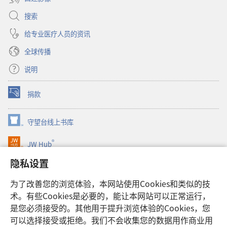
搜索
给专业医疗人员的资讯
全球传播
说明
捐款
（打
开
新
守望台线上书库
（打
窗
开
口）
®
JW Hub
新
（打
窗
开
隐私设置
口）
JW Library®
新
窗
为了改善您的浏览体验，本网站使用Cookies和类似的技
口）
Watchtower Library
术。有些Cookies是必要的，能让本网站可以正常运行，
是您必须接受的。其他用于提升浏览体验的Cookies，您
可以选择接受或拒绝。我们不会收集您的数据用作商业用