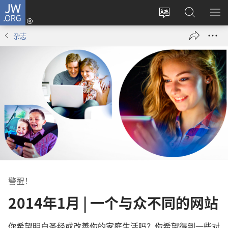
JW.ORG
登
录
更
搜
显
（打
改
索
示
杂志
开
网
JW.ORG
菜
新
站
单
窗
语
口）
言
警醒！
2014年1月 | 一个与众不同的网站
你希望明白圣经或改善你的家庭生活吗？你希望得到一些对