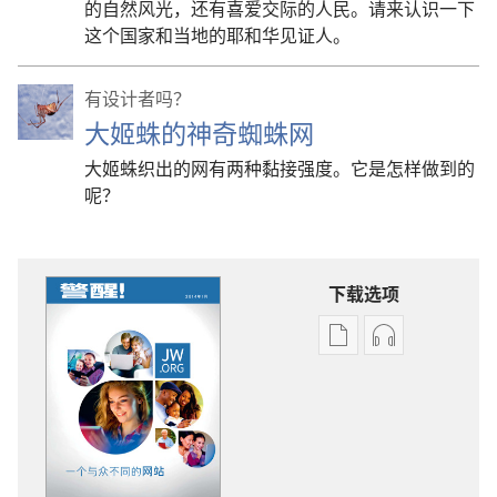
的自然风光，还有喜爱交际的人民。请来认识一下
这个国家和当地的耶和华见证人。
有设计者吗？
大姬蛛的神奇蜘蛛网
大姬蛛织出的网有两种黏接强度。它是怎样做到的
呢？
下载选项
电
录
子
音
出
下
版
载
物
选
下
项