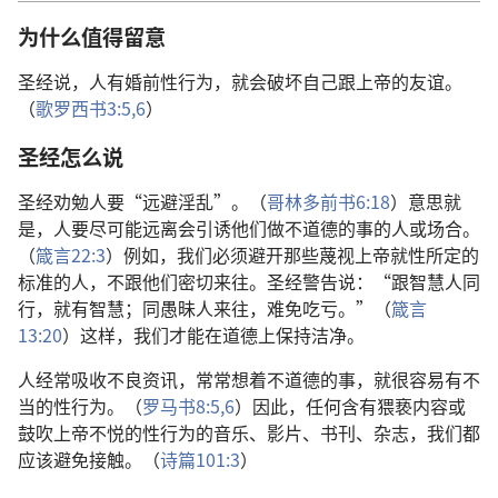
为什么值得留意
圣经说，人有婚前性行为，就会破坏自己跟上帝的友谊。
（
歌罗西书3:5,6
）
圣经怎么说
圣经劝勉人要“远避淫乱”。（
哥林多前书6:18
）意思就
是，人要尽可能远离会引诱他们做不道德的事的人或场合。
（
箴言22:3
）例如，我们必须避开那些蔑视上帝就性所定的
标准的人，不跟他们密切来往。圣经警告说：“跟智慧人同
行，就有智慧；同愚昧人来往，难免吃亏。”（
箴言
13:20
）这样，我们才能在道德上保持洁净。
人经常吸收不良资讯，常常想着不道德的事，就很容易有不
当的性行为。（
罗马书8:5,6
）因此，任何含有猥亵内容或
鼓吹上帝不悦的性行为的音乐、影片、书刊、杂志，我们都
应该避免接触。（
诗篇101:3
）