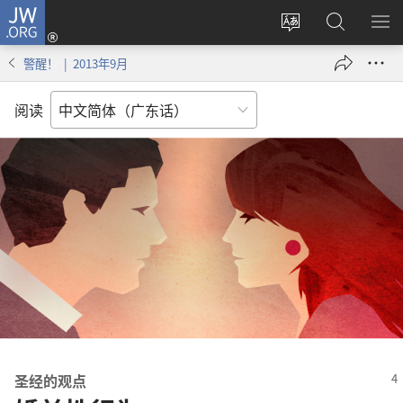
JW.ORG
登
录
更
搜
显
（打
改
索
示
警醒！ | 2013年9月
开
网
JW.ORG
菜
新
站
单
阅读
窗
语
口）
言
圣经的观点