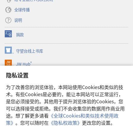
全球传播
说明
捐款
（打
开
新
守望台线上书库
（打
窗
开
口）
®
JW Hub
新
（打
窗
开
隐私设置
口）
JW Library®
新
窗
为了改善您的浏览体验，本网站使用Cookies和类似的技
口）
Watchtower Library
术。有些Cookies是必要的，能让本网站可以正常运行，
是您必须接受的。其他用于提升浏览体验的Cookies，您
可以选择接受或拒绝。我们不会收集您的数据用作商业用
途。想了解更多请看
《全球Cookies和类似技术使用政
Copyright
© 2026 Watch Tower Bible and Tract Society of Pennsylvania.
策》
。您可以随时在
《隐私权政策》
更改您的设置。
显
使用条款
|
隐私权政策
|
隐私设置