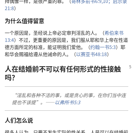
拜偶像一样，是很严重的罪。（
哥林多前书6:9,10；
启示录
21:8
）
为什么值得留意
一个原因是，圣经说上帝必定审判淫乱的人。（
希伯来书
13:4
）不过，更重要的原因是，我们服从耶和华上帝在性道
德方面所定的标准，能证明我们爱他。（
约翰一书5:3
）耶
和华会赐福给遵从他诫命的人。（
以赛亚书48:18
）
人在结婚前不可以有任何形式的性接触
吗？
“淫乱和各种不洁的事，或是贪心的事，在你们当中连
提也不该提”。——
以弗所书5:3
人们怎么说
很多人认为，只要不发生实际的性关系，人是可以在结婚前