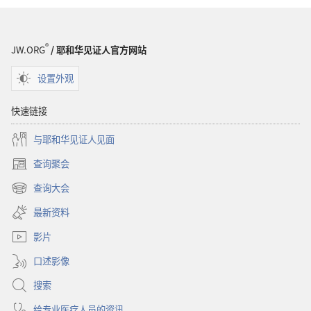
警
醒！
万
®
JW.ORG
/ 耶和华见证人官方网站
圣
节
设置外观
的
真
快速链接
相
与耶和华见证人见面
查询聚会
（打
开
查询大会
（打
新
开
窗
最新资料
新
口）
窗
影片
口）
口述影像
搜索
给专业医疗人员的资讯