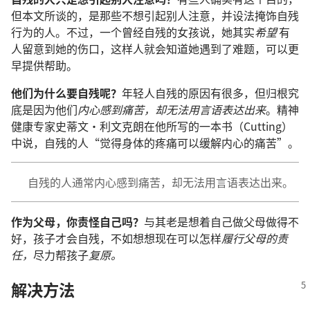
但本文所谈的，是那些不想引起别人注意，并设法掩饰自残
行为的人。不过，一个曾经自残的女孩说，她其实
希望
有
人留意到她的伤口，这样人就会知道她遇到了难题，可以更
早提供帮助。
他们为什么要自残呢？
年轻人自残的原因有很多，但归根究
底是因为他们
内心感到痛苦，却无法用言语表达出来
。精神
健康专家史蒂文·利文克朗在他所写的一本书（Cutting）
中说，自残的人“觉得身体的疼痛可以缓解内心的痛苦”。
自残的人通常内心感到痛苦，却无法用言语表达出来。
作为父母，你责怪自己吗？
与其老是想着自己做父母做得不
好，孩子才会自残，不如想想现在可以怎样
履行父母的责
任，
尽力帮孩子
复原。
解决方法