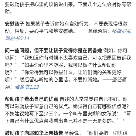
要鼓励孩子把心里的烦恼说出来。下面几个方法会对你有帮
助。
安慰孩子
如果孩子告诉你她有自残行为，不要表现得很激
动，相反，要心平气和地安慰她。——
圣经原则：
帖撒罗尼
迦前书5:14
问一些问题，但不要让孩子觉得你是在责备她
例如，你可
以问：“我知道你有时候不太喜欢自己，可以把原因告诉我
吗？”“如果你心里不舒服，我可以做些什么帮助你
呢？”“你觉得我可以做些什么，让咱们俩的关系更好
呢？”然后留心听她的心里话，不要打断她。
——圣经原
则：
雅各书1:19
帮助孩子看出自己的优点
自残的人常常觉得自己不好。你
可以鼓励孩子留意自己的优点。她觉得自己有哪些优点呢？
不妨建议她写下至少三个。一个叫布里安娜的女孩说：“写
下自己有什么优点帮我看出自己并不是一无是处的。”
*
鼓励孩子向耶和华上帝祷告
圣经说：“你们要把一切忧虑