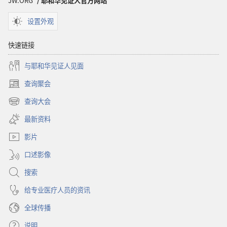
JW.ORG
/ 耶和华见证人官方网站
能
活
设置外观
多
久？
快速链接
与耶和华见证人见面
查询聚会
（打
开
查询大会
（打
新
开
窗
最新资料
新
口）
窗
影片
口）
口述影像
搜索
给专业医疗人员的资讯
全球传播
说明