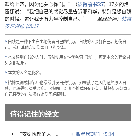
卸给上帝，因为他关心你们。”（
彼得前书5:7
）17岁的洛
雷娜说：“我把自己的感觉尽量告诉耶和华，特别是想自残
的时候。这让我更有力量控制自己。”
——圣经原则：
帖撒
罗尼迦前书5:17
^
自残是一种不由自主地伤害自己的行为。自残的人会打自己，划伤自
己，或用其他方法伤害自己的身体。
^
本文谈到自残的人时，虽然使用女性代名词“她”，可是本文的建议对
男女都适用。
^
本文的人名是化名。
^
精神失调或抑郁症也常常引发自残行为。如果孩子是因为这些原因自
残，也许需要接受治疗。《警醒！》并不推荐任何疗法。基督徒必须肯定
自己接受的疗法没有违反圣经原则。
值得记住的经文
“安慰忧郁的人”。——
帖撒罗尼迦前书5:14