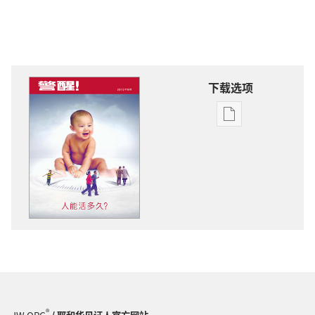
下载选项
电
子
出
版
物
下
载
选
项
警
醒！
人
®