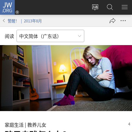
JW.ORG
登
录
更
搜
显
（打
改
索
示
警醒！ | 2013年8月
开
网
JW.ORG
菜
新
站
单
阅读
窗
语
口）
言
家庭生活 | 教养儿女