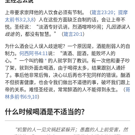
上帝要求崇拜他的人饮食必须有节制。（
箴言23:20；
提摩
太前书3:2,3,
8
）人在这些方面缺乏自制的话，会让上帝不
悦。圣经说：“淡酒专好讥诮，烈酒喧哗吵闹；凡
因酒误入
歧途
的，都没有智慧。”（
箴言20:1
）
为什么酒会让人误入歧途呢？一个原因是，酒能削弱人的自
制力。
何西阿书4:11
说：“清酒、甜酒，能败坏人的
心。”一个叫约翰
的人就学到了教训。有一次他和妻子吵
*
了架，就到外面去喝酒，由于喝得太多，结果跟别人通奸
了。事后他非常后悔，决心以后再也不犯同样的错误。酗酒
不但损害健康，也会令我们做出不道德的事，破坏我们跟上
帝的关系。难怪圣经说，常常醉酒的人不能得到永生。（
哥
林多前书6:9,10
）
什么时候喝酒是不适当的？
“机警的人一见灾祸赶紧躲开；愚蠢的人上前受害，然