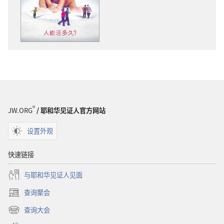
版
物
下
载
选
项
警
醒！
人
®
JW.ORG
/ 耶和华见证人官方网站
能
活
设置外观
多
久？
快速链接
与耶和华见证人见面
查询聚会
（打
开
查询大会
（打
新
开