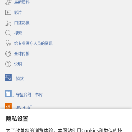
窗
最新资料
新
口）
窗
影片
口）
口述影像
搜索
给专业医疗人员的资讯
全球传播
说明
捐款
（打
开
新
守望台线上书库
（打
窗
开
口）
®
JW Hub
新
（打
窗
开
隐私设置
口）
JW Library®
新
窗
为了改善您的浏览体验，本网站使用Cookies和类似的技