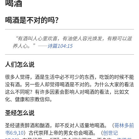
喝酒
喝酒是不对的吗？
“有酒叫人心里欢喜，有油使人容光焕发，有粮可以滋
养人心。”——
诗篇104:15
人们怎么说
很多人觉得，酒是生活中必不可少的东西，吃饭的时候不能
没有酒。另一些人却觉得喝酒是不对的。为什么大家的看法
这么不同呢？有许多因素会影响人对喝酒的看法，比如文
化、健康和宗教信仰。
圣经怎么说
圣经谴责醉酒和酗酒，却不反对人适量地喝酒。（
哥林多前
书6:9,10
）古代崇拜上帝的男女也会喝酒。（
创世记