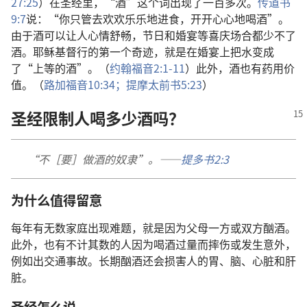
27:25
）在圣经里，“酒”这个词出现了一百多次。
传道书
9:7
说：“你只管去欢欢乐乐地进食，开开心心地喝酒”。
由于酒可以让人心情舒畅，节日和婚宴等喜庆场合都少不了
酒。耶稣基督行的第一个奇迹，就是在婚宴上把水变成
了“上等的酒”。（
约翰福音2:1-11
）此外，酒也有药用价
值。（
路加福音10:34；
提摩太前书5:23
）
圣经限制人喝多少酒吗？
“不［要］做酒的奴隶”。——
提多书2:3
为什么值得留意
每年有无数家庭出现难题，就是因为父母一方或双方酗酒。
此外，也有不计其数的人因为喝酒过量而摔伤或发生意外，
例如出交通事故。长期酗酒还会损害人的胃、脑、心脏和肝
脏。
圣经怎么说