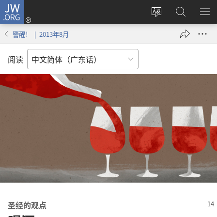
JW.ORG
登
录
更
搜
显
（打
改
索
示
警醒！ | 2013年8月
开
网
JW.ORG
菜
新
站
单
阅读
窗
语
口）
言
圣经的观点