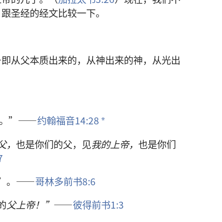
，跟圣经的经文比较一下。
…即从父本质出来的，从神出来的神，从光出
。”——
约翰福音14:28
*
父，
也是你们的父，见
我的上帝，
也是你们
7
”。——
哥林多前书8:6
的
父上帝！”
——
彼得前书1:3