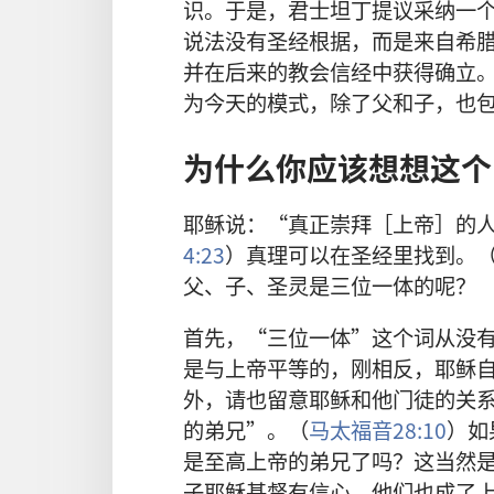
识。于是，君士坦丁提议采纳一
说法没有圣经根据，而是来自希
并在后来的教会信经中获得确立。
为今天的模式，除了父和子，也
为什么你应该想想这个
耶稣说：“真正崇拜［上帝］的
4:23
）真理可以在圣经里找到。
父、子、圣灵是三位一体的呢？
首先，“三位一体”这个词从没
是
与上帝平等的，刚相反，耶稣
外，请也留意耶稣和他门徒的关
的弟兄”。（
马太福音28:10
）如
是至高上帝的弟兄了吗？这当然
子耶稣基督有信心，他们也成了