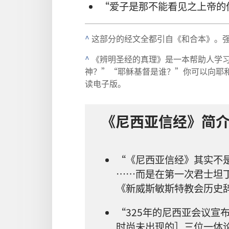
“爱子是那不能看见之上帝的
^
这部分的经文全都引自《和合本》。
^
《辨明圣经的真理》是一本帮助人学
神？”“耶稣基督是谁？”你可以向耶
读电子版。
《尼西亚信经》简
“《尼西亚信经》其实不是
……而是在第一次君士坦丁
《新威斯敏斯特教会历史
“325年的尼西亚会议宣
时尚未出现的］三位一体