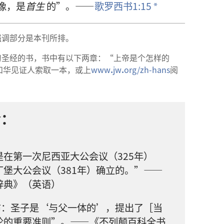
像，是
首生
的”。——
歌罗西书1:15
*
强调部分是本刊所排。
习圣经的书，书中有以下两章：“上帝是个怎样的
和华见证人索取一本，或上
www
.
jw
.
org/zh-hans
阅
介：
在第一次尼西亚大公会议（325年）
堡大公会议（381年）确立的。”——
辞典》（英语）
布：圣子是‘与父一体的’，提出了［当
论的重要准则”。——《不列颠百科全书