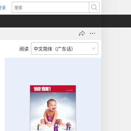
登录
（打
搜
开
索
新
窗
口）
阅读