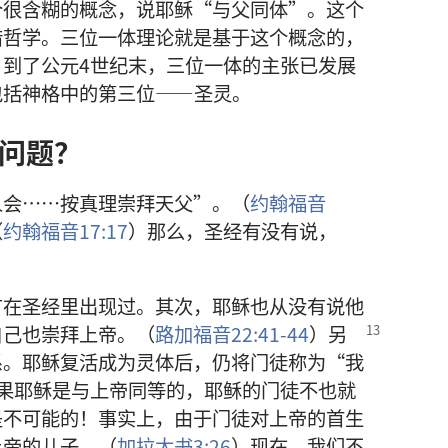
个很含糊的概念，说耶稣“与父同体”。这个
腊哲学。三位一体理论就是基于这个概念的，
到了公元4世纪末，三位一体的主张已发展
包括神格中的第三位——圣灵。
问题？
人会……按真理崇拜天父”。（
约翰福音
（
约翰福音17:17
）那么，圣经有没有说，
有在圣经里出现过。其次，耶稣也从没有说他
自己也崇拜上帝。（
路加福音22:41-44
）另
系。耶稣复活成为灵体后，仍将门徒称为“我
果耶稣是与上帝同等的，耶稣的门徒不也就
是不可能的！事实上，由于门徒对上帝的首生
上帝的儿子。（
加拉太书3:26
）现在，我们不