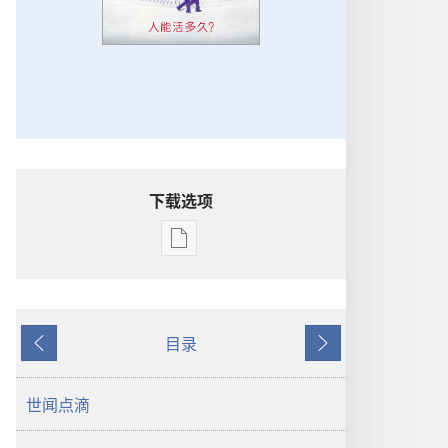
下载选项
电
子
出
版
目录
物
上
下
下
一
一
载
页
页
世闻点滴
选
项