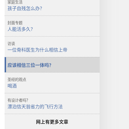
家庭生活
警
孩子自残怎么办？
醒！
人
封面专题
能
人能活多久？
活
多
访谈
久？
一位骨科医生为什么相信上帝
应该相信三位一体吗？
圣经的观点
喝酒
有设计者吗？
漂泊信天翁省力的飞行方法
网上有更多文章