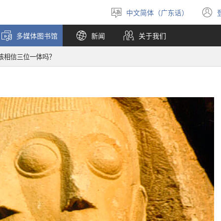
中文简体（广东话）
选
择
多媒体图书馆
新闻
关于我们
语
言
该相信三位一体吗？