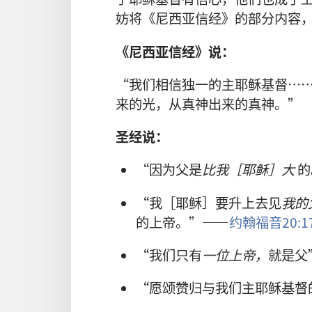
妨将《尼西亚信经》的部分内容
《尼西亚信经》说：
“我们相信独一的主耶稣基督…
来的光，从真神出来的真神。”
圣经说：
“因为父是
比我［耶稣］大
的
“我［耶稣］要升上去见
我的
的上帝。”——
约翰福音20:1
“我们只有
一位上帝，
就是父
“愿颂赞归与我们主耶稣基督