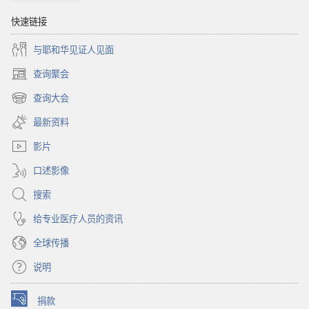
力
——
快速链接
可
与耶和华见证人见面
以
解
查询聚会
（打
决
开
查询大会
吗？
（打
新
开
窗
最新资料
新
口）
窗
影片
口）
口述影像
搜索
给专业医疗人员的资讯
全球传播
说明
捐款
（打