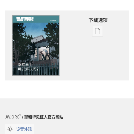
下载选项
电
子
出
版
物
下
载
选
项
警
醒！
家
®
JW.ORG
/ 耶和华见证人官方网站
庭
暴
设置外观