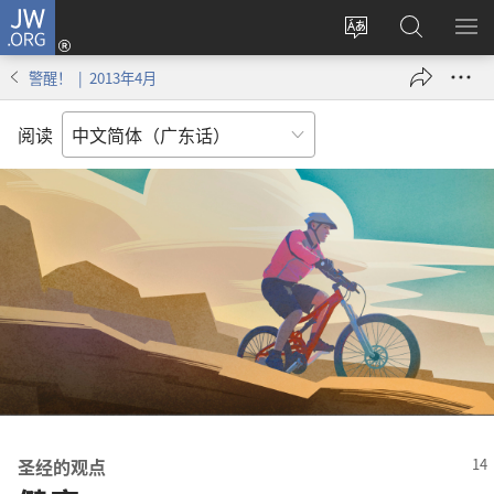
JW.ORG
登
录
更
搜
显
（打
改
索
示
警醒！ | 2013年4月
开
网
JW.ORG
菜
新
站
单
阅读
窗
语
口）
言
圣经的观点